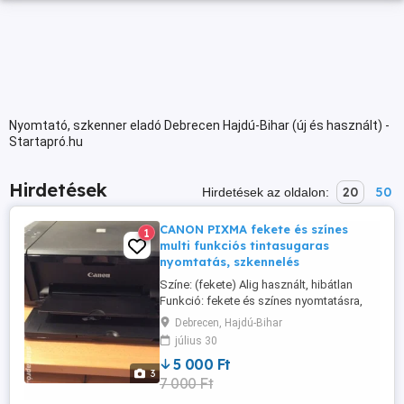
Nyomtató, szkenner eladó Debrecen Hajdú-Bihar (új és használt) -
Startapró.hu
Hirdetések
20
50
Hirdetések az oldalon:
CANON PIXMA fekete és színes
1
multi funkciós tintasugaras
nyomtatás, szkennelés
Színe: (fekete) Alig használt, hibátlan
Funkció: fekete és színes nyomtatásra,
másolásra, szkennelésre alkalmas.
Debrecen, Hajdú-Bihar
Nyomtatási felbontás: max. 4800 1200 dpi
július 30
5 000 Ft
3
7 000 Ft