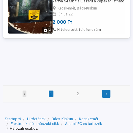
kártya 54 Mbit s újszerű a képeken látható
bontatlan állapotban eladó.
Kecskemét, Bács-Kiskun
június 22
2 000 Ft
Hitelesített telefonszám
4
›
‹
1
2
Startapró
Hirdetések
Bács-Kiskun
Kecskemét
Elektronikai és műszaki cikk
Asztali PC és tartozék
Hálózati eszköz