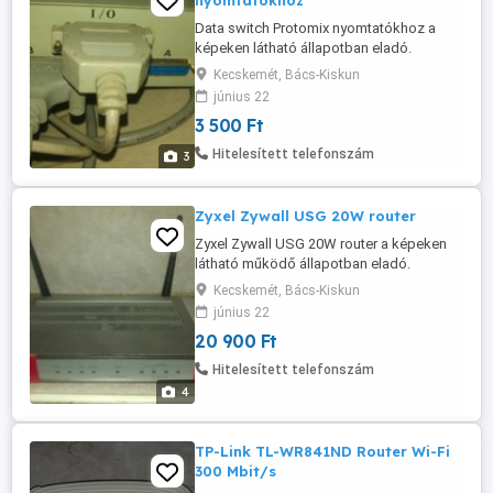
nyomtatókhoz
Data switch Protomix nyomtatókhoz a
képeken látható állapotban eladó.
Kecskemét, Bács-Kiskun
június 22
3 500 Ft
Hitelesített telefonszám
3
Zyxel Zywall USG 20W router
Zyxel Zywall USG 20W router a képeken
látható működő állapotban eladó.
Adapter nélkül, de ki tudjuk próbálni!
Kecskemét, Bács-Kiskun
június 22
20 900 Ft
Hitelesített telefonszám
4
TP-Link TL-WR841ND Router Wi-Fi
300 Mbit/s