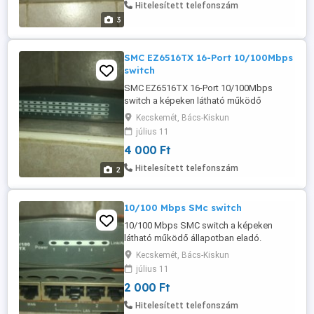
Hitelesített telefonszám
3
SMC EZ6516TX 16-Port 10/100Mbps
switch
SMC EZ6516TX 16-Port 10/100Mbps
switch a képeken látható működő
állapotban eladó. Adaptert külön tudok
Kecskemét, Bács-Kiskun
hozzá adni!
július 11
4 000 Ft
Hitelesített telefonszám
2
10/100 Mbps SMc switch
10/100 Mbps SMC switch a képeken
látható működő állapotban eladó.
Adaptert külön tudok hozzá adni! Az ár
Kecskemét, Bács-Kiskun
1db-ra vonatkozik!
július 11
2 000 Ft
Hitelesített telefonszám