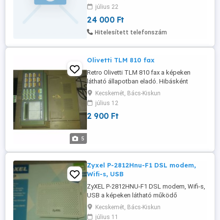
értékesítjük.
július 22
24 000 Ft
Hitelesített telefonszám
Olivetti TLM 810 fax
Retro Olivetti TLM 810 fax a képeken
látható állapotban eladó. Hibásként
hirdetem! Bekapcsol, de hőpapírom nincs
Kecskemét, Bács-Kiskun
így nem tudtam tovább tesztelni!
július 12
2 900 Ft
5
Zyxel P-2812Hnu-F1 DSL modem,
Wifi-s, USB
ZyXEL P-2812HNU-F1 DSL modem, Wifi-s,
USB a képeken látható működő
állapotban eladó dobozával. Routerként
Kecskemét, Bács-Kiskun
is használható, adaptert + 1500Ft-ért
július 11