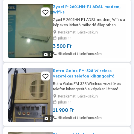
Zyxel P-2601HN-F1 ADSL modem,
Wifi-s
Zyxel P-2601HN-F1 ADSL modem, Wifi-s a
képeken látható működő állapotban
eladó dobozával. Routerként is
Kecskemét, Bács-Kiskun
használható, adaptert külön tudok hozzá
július 11
adni.
3 500 Ft
Hitelesített telefonszám
5
Retro Galax FM-328 Wireless
vezetékes telefon kihangosító
Retro Galax FM-328 Wireless vezetékes
telefon kihangosító a képeken látható
állapotban eladó. Gyűjtőknek kincs lehet!
Kecskemét, Bács-Kiskun
július 11
11 900 Ft
Hitelesített telefonszám
3