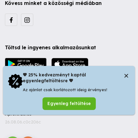
Kövess minket a közösségi médiában
Töltsd le ingyenes alkalmazásunkat
💖 25% kedvezményt kaptál
egyenlegfeltöltésre 💖
Az ajánlat csak korlátozott ideig érvényes!
© 2026 Startapró S.R.L. | Bulevardul Dacia nr 34, Oradea
Egyenleg feltöltése
410346, Romania | Tax ID: RO44483373 -
Ingyenes
Apróhirdetés
26.08.06.c0c206c