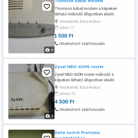
Thomson kábel modem
Thomson kábel modem a képeken
látható működő állapotban eladó.
Adaptert külön tudok hozzá adni. Az ár
Kecskemét, Bács-Kiskun
1db-ra vonatkozik.
július 11
1 500 Ft
Hitelesített telefonszám
6
Zyxel NBG-420N router
Zyxel NBG-420N router működő a
képeken látható állapotban eladó.
Kecskemét, Bács-Kiskun
június 22
4 500 Ft
Hitelesített telefonszám
3
Data switch Protomix