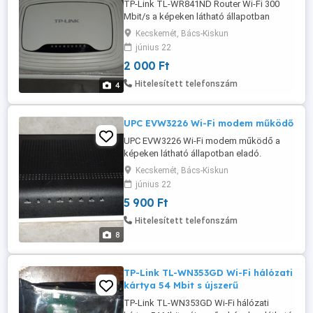
TP-Link TL-WR841ND Router Wi-Fi 300
Mbit/s a képeken látható állapotban
eladó. Bekapcsol, táp és antenna nincs
Kecskemét, Bács-Kiskun
hozzá.
június 22
2 000 Ft
Hitelesített telefonszám
4
UPC EVW3226 Wi-Fi modem működő
UPC EVW3226 Wi-Fi modem működő a
képeken látható állapotban eladó.
Adapter nélkül.
Kecskemét, Bács-Kiskun
június 22
5 900 Ft
Hitelesített telefonszám
8
TP-Link TL-WN353GD Wi-Fi hálózati
kártya 54 Mbit s újszerű
TP-Link TL-WN353GD Wi-Fi hálózati