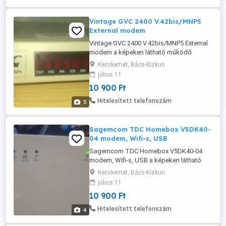
Vintage GVC 2400 V.42bis/MNP5
External modem
Vintage GVC 2400 V.42bis/MNP5 External
modem a képeken látható működő
állapotban eladó. Adapter nélkül.
Kecskemét, Bács-Kiskun
július 11
10 900 Ft
Hitelesített telefonszám
5
Sagemcom TDC Homebox V5DK40-
04 modem, Wifi-s, USB
Sagemcom TDC Homebox V5DK40-04
modem, Wifi-s, USB a képeken látható
működő állapotban eladó dobozával.
Kecskemét, Bács-Kiskun
Routerként is használható, adaptert +
július 11
1500Ft-ért tudok hozzá adni.
10 900 Ft
Hitelesített telefonszám
4