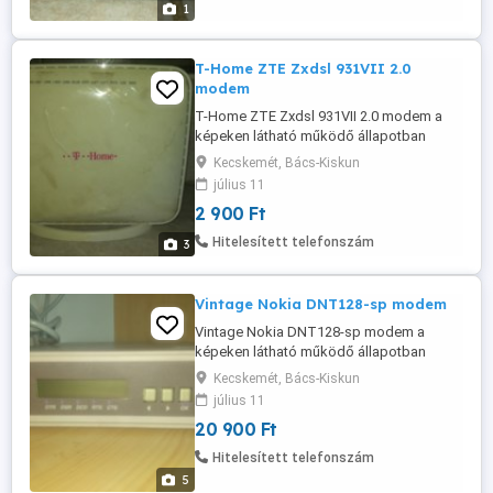
1
T-Home ZTE Zxdsl 931VII 2.0
modem
T-Home ZTE Zxdsl 931VII 2.0 modem a
képeken látható működő állapotban
eladó. Adaptert 1500Ft-ért tudok adni
Kecskemét, Bács-Kiskun
hozzá.
július 11
2 900 Ft
Hitelesített telefonszám
3
Vintage Nokia DNT128-sp modem
Vintage Nokia DNT128-sp modem a
képeken látható működő állapotban
eladó.
Kecskemét, Bács-Kiskun
július 11
20 900 Ft
Hitelesített telefonszám
5