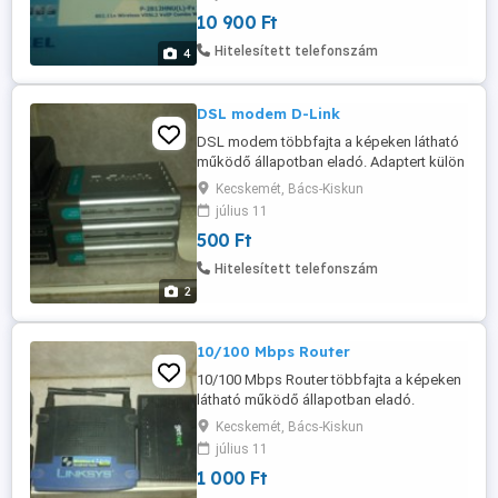
tudok hozzá adni.
10 900 Ft
Hitelesített telefonszám
4
DSL modem D-Link
DSL modem többfajta a képeken látható
működő állapotban eladó. Adaptert külön
tudok hozzá adni! Az ár 1db-ra
Kecskemét, Bács-Kiskun
vonatkozik!
július 11
500 Ft
Hitelesített telefonszám
2
10/100 Mbps Router
10/100 Mbps Router többfajta a képeken
látható működő állapotban eladó.
Adaptert külön tudok hozzá adni! Az ár
Kecskemét, Bács-Kiskun
1db-ra vonatkozik!
július 11
1 000 Ft