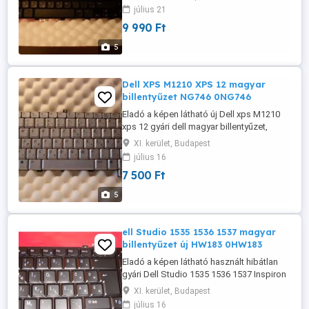
színben! Gyári szám rajta: dp/n 05n4pd ,
július 21
5n4pd Dell short spare part description:
9 990 Ft
kybd,103,hun,c12sn Dell functional spare
part description: keyboard, 103,
5
hungary/hungarian, C12sn nsk-dy0sw ...
Dell XPS M1210 XPS 12 magyar
billentyűzet NG746 0NG746
Eladó a képen látható új Dell xps M1210
xps 12 gyári dell magyar billentyűzet,
keyboard, szürke-ezüst színben! Gyári
XI. kerület, Budapest
szám raja: dp/n 0ng746 , ng746 Darfon
július 16
Electronics Corp. Product of China Model:
7 500 Ft
nsk-d710q P/n.: 9j.N8582.10q rev A00
Amihez jó: Dell xps M1210 xps 1210 dell
5
M1210 xps M1210 xps M1210 magyar ...
ell Studio 1535 1536 1537 magyar
billentyűzet új HW183 0HW183
Eladó a képen látható használt hibátlan
gyári Dell Studio 1535 1536 1537 Inspiron
1435 gyári dell magyar billentyűzet,
XI. kerület, Budapest
keyboard, fekete színben! Magyar
július 16