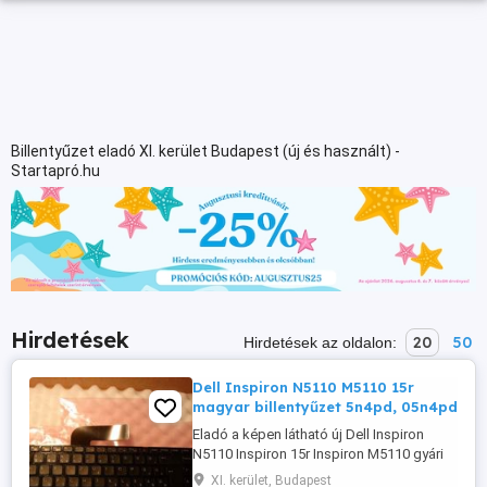
Billentyűzet eladó XI. kerület Budapest (új és használt) -
Startapró.hu
Hirdetések
20
50
Hirdetések az oldalon:
Dell Inspiron N5110 M5110 15r
magyar billentyűzet 5n4pd, 05n4pd
Eladó a képen látható új Dell Inspiron
N5110 Inspiron 15r Inspiron M5110 gyári
dell magyar billentyűzet, keyboard, fekete
XI. kerület, Budapest