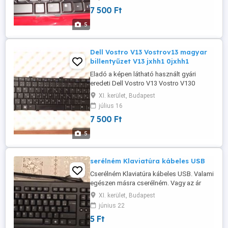
kiosztású Qwertz billentyűzet Gyári szám
7 500 Ft
rajta Dell dp/n: hw183 , 0hw183
V080925ak Dell short spare part
5
description: Kybd,87,hun,ils Dell
functional ...
Dell Vostro V13 Vostrov13 magyar
billentyűzet V13 jxhh1 0jxhh1
Eladó a képen látható használt gyári
eredeti Dell Vostro V13 Vostro V130
Latitude L13 gyári dell fekete színű (hun)
XI. kerület, Budapest
magyar billentyűzet / magyar billentyű! A
július 16
gombok kissé ki vannak fényesedve
7 500 Ft
ahogy a képen is látható működésileg
teljesen rendben van! Magyar kiosztású
5
qwertz billentyűzet Dell Gyári ...
serélném Klaviatúra kábeles USB
Cserélném Klaviatúra kábeles USB. Valami
egészen másra cserélném. Vagy az ár
megegyezés kérdése. Nem használt. #
XI. kerület, Budapest
USB csatlakozós klaviatúra. # USB
június 22
csatlakozós billentyűzet
5 Ft