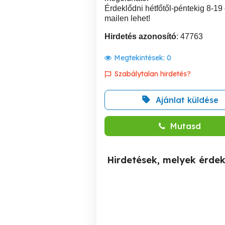
Érdeklődni hétfőtől-péntekig 8-1
mailen lehet!
Hirdetés azonosító
: 47763
Megtekintések:
0
Szabálytalan hirdetés?
Ajánlat küldése
Mutasd
Hirdetések, melyek érde