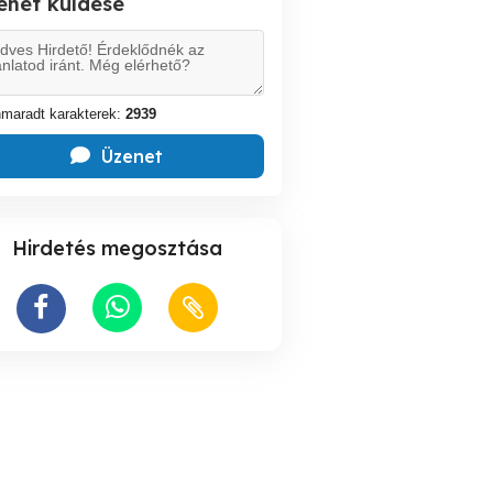
enet küldese
maradt karakterek:
2939
Üzenet
Hirdetés megosztása