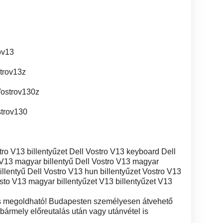
ov13
trov13z
Vostrov130z
strov130
stro V13 billentyűzet Dell Vostro V13 keyboard Dell
 V13 magyar billentyű Dell Vostro V13 magyar
illentyű Dell Vostro V13 hun billentyűzet Vostro V13
osto V13 magyar billentyűzet V13 billentyűzet V13
 is megoldható! Budapesten személyesen átvehető
ármely előreutalás után vagy utánvétel is