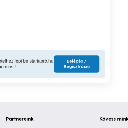
ell Studio 1535 1536 1537
serélném Klaviatúra
yar billentyűzet NG746
magyar billentyűzet új
káb
0NG746
HW183 0HW183
XI. kerület
XI. kerület
XI
7,500 Ft
7,500 Ft
ételhez lépj be startapró.hu
Belépés /
Regisztráció
an most!
Partnereink
Kövess min