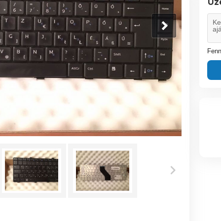
Üz
Fenn