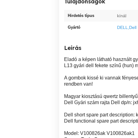
Tulajdonságok
Hirdetés típus
kínál
Gyártó
DELL,Dell
Leírás
Eladó a képen látható használt gy
L13 gyári dell fekete színű (hun) 
A gombok kissé ki vannak fényese
rendben van!
Magyar kiosztású qwertz billentyű
Dell Gyári szám rajta Dell dp/n: j
Dell short spare part description:
Dell functional spare part descri
Model: V100826ak V100826ak1