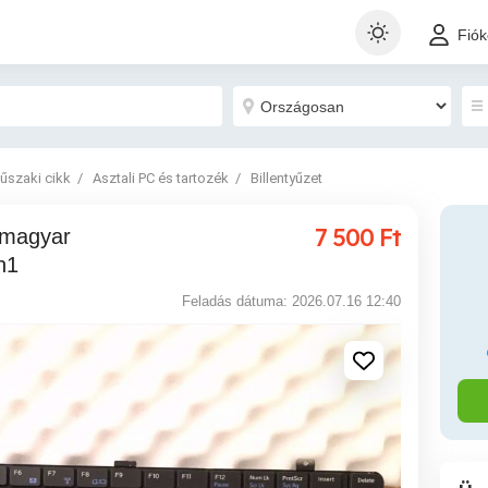
Fió
műszaki cikk
Asztali PC és tartozék
Billentyűzet
7 500
Ft
h1
Feladás dátuma: 2026.07.16 12:40