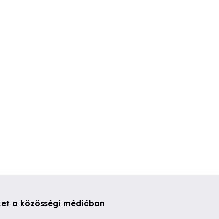
PC billentyűzet új
3db billentyűzet Dell Acer
eles USB
dobozában
Cherry Sió
. kerület
XVII. kerület
Siófok
5 Ft
3,000 Ft
2,000 Ft
ket a közösségi médiában