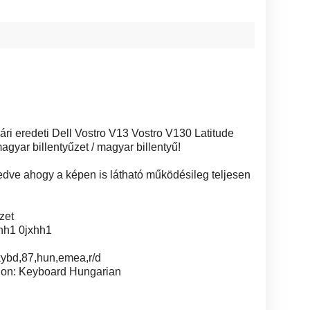
ári eredeti Dell Vostro V13 Vostro V130 Latitude
magyar billentyűzet / magyar billentyű!
dve ahogy a képen is látható működésileg teljesen
zet
xhh1 0jxhh1
 kybd,87,hun,emea,r/d
ption: Keyboard Hungarian