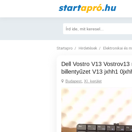
start
apró
.hu
Startapro
Hirdetések
Elektronikai és 
Dell Vostro V13 Vostrov13 magyar
billentyűzet V13 jxhh1 0jxh
Budapest
,
XI. kerület