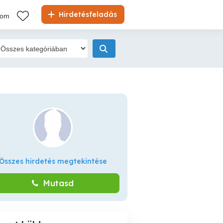
Hirdetésfeladás
kom
Összes hirdetés megtekintése
Mutasd