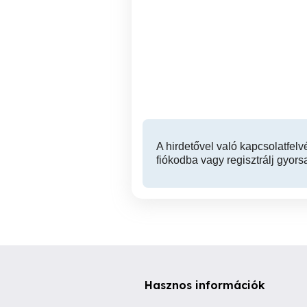
Dell Inspiron N5110 M5110
Dell XPS M1210 XPS 12
15r magyar billentyűzet
mag
5n4pd, 05n4pd
XI. kerület
9,990 Ft
A hirdetővel való kapcsolatfelv
fiókodba vagy regisztrálj gyors
Hasznos információk