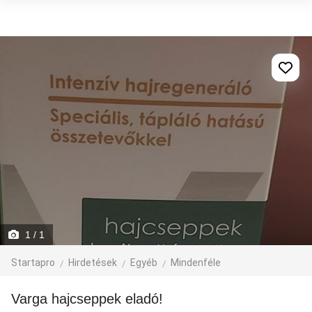
1
/ 1
Startapro
Hirdetések
Egyéb
Mindenféle
varga hajcseppek eladó!