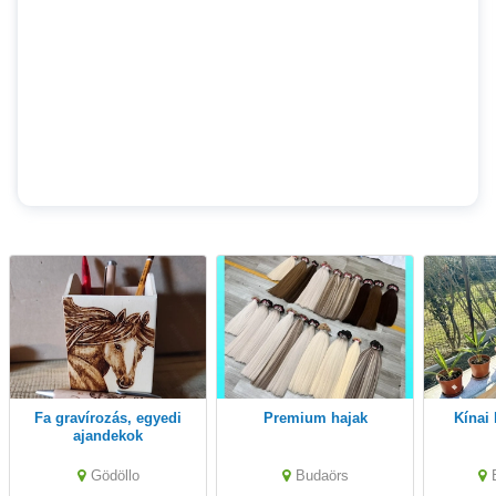
Fa gravírozás, egyedi
Premium hajak
Kína
ajandekok
Gödöllo
Budaörs