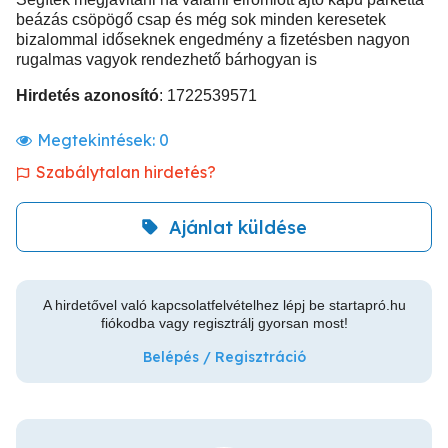
beázás csöpögő csap és még sok minden keresetek
bizalommal időseknek engedmény a fizetésben nagyon
rugalmas vagyok rendezhető bárhogyan is
Hirdetés azonosító
: 1722539571
Megtekintések:
0
Szabálytalan hirdetés?
Ajánlat küldése
A hirdetővel való kapcsolatfelvételhez lépj be startapró.hu
fiókodba vagy regisztrálj gyorsan most!
Belépés / Regisztráció