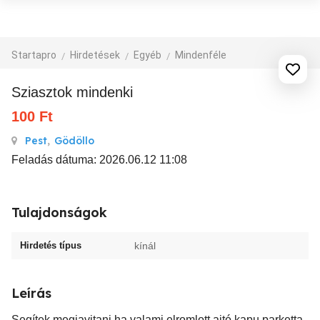
Startapro
Hirdetések
Egyéb
Mindenféle
Sziasztok mindenki
100
Ft
Pest
,
Gödöllo
Feladás dátuma: 2026.06.12 11:08
Tulajdonságok
Hirdetés típus
kínál
Leírás
Segítek megjavitani ha valami elromlott ajtó kapu parketta