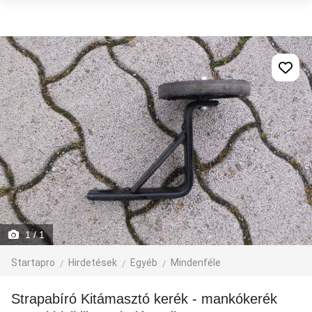
1
/ 1
Startapro
Hirdetések
Egyéb
Mindenféle
Strapabíró Kitámasztó kerék - mankókerék