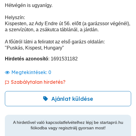
Hétvégén is ugyanígy.
Helyszín:
Kispesten, az Ady Endre út 56. előtt (a garázssor végénél),
a szervízúton, a zsákutca táblánál, a járdán.
A főútról látni a feliratot az első garázs oldalán:
"Puskás, Kispest, Hungary"
Hirdetés azonosító
: 1691531182
Megtekintések:
0
Szabálytalan hirdetés?
Ajánlat küldése
A hirdetővel való kapcsolatfelvételhez lépj be startapró.hu
fiókodba vagy regisztrálj gyorsan most!