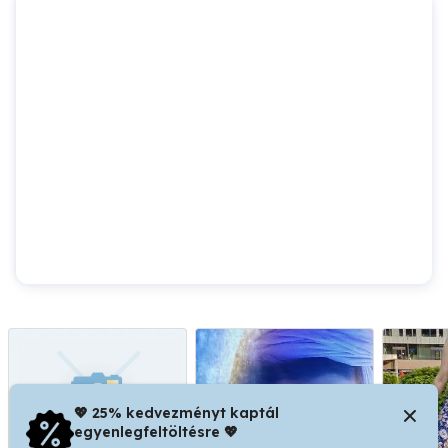
💖 25% kedvezményt kaptál
egyenlegfeltöltésre 💖