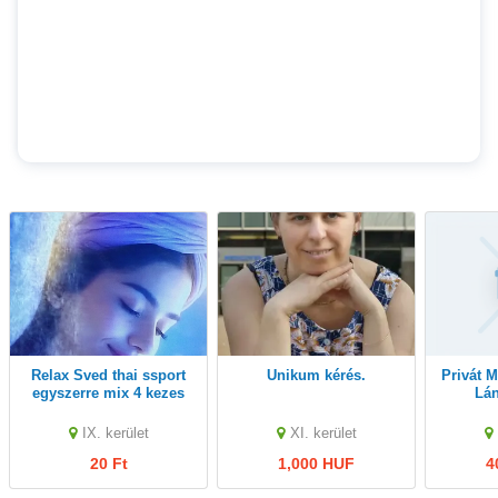
Relax Sved thai ssport
Unikum kérés.
Privát Masszázsra Fiatal
egyszerre mix 4 kezes
Lán
masszas06205830559
IX. kerület
XI. kerület
20 Ft
1,000 HUF
4