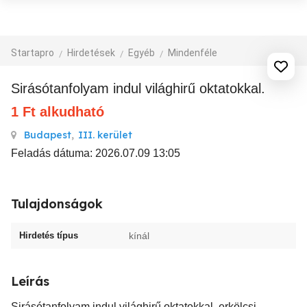
Startapro
Hirdetések
Egyéb
Mindenféle
Sirásótanfolyam indul világhirű oktatokkal.
1
Ft
alkudható
Budapest
,
III. kerület
Feladás dátuma: 2026.07.09 13:05
Tulajdonságok
Hirdetés típus
kínál
Leírás
Sirásótanfolyam indul világhirű oktatokkal, erkölcsi