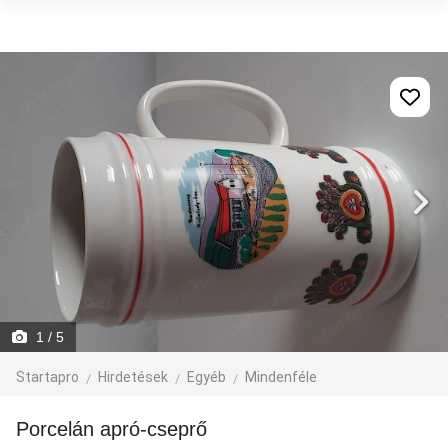
1
/ 5
Startapro
Hirdetések
Egyéb
Mindenféle
Porcelán apró-cseprő