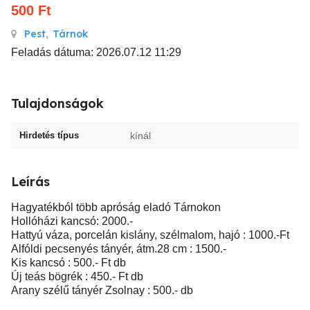
500
Ft
Pest
,
Tárnok
Feladás dátuma: 2026.07.12 11:29
Tulajdonságok
Hirdetés típus
kínál
Leírás
Hagyatékból több apróság eladó Tárnokon
Hollóházi kancsó: 2000.-
Hattyú váza, porcelán kislány, szélmalom, hajó : 1000.-Ft
Alfóldi pecsenyés tányér, átm.28 cm : 1500.-
Kis kancsó : 500.- Ft db
Új teás bögrék : 450.- Ft db
Arany szélű tányér Zsolnay : 500.- db