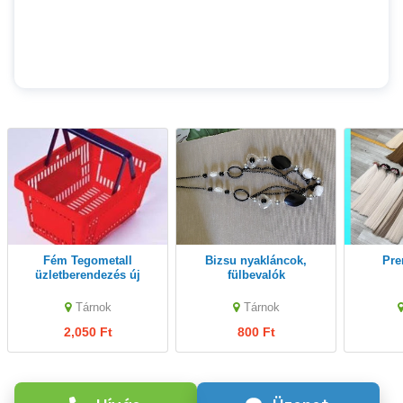
Fém Tegometall
Bizsu nyakláncok,
Pr
üzletberendezés új
fülbevalók
fehér,antracit
feket,szürke raktárról
Tárnok
Tárnok
eladók Polcbörze Kft
2,050 Ft
800 Ft