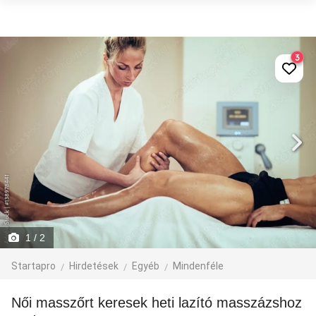
3
1
/ 2
Startapro
Hirdetések
Egyéb
Mindenféle
Női masszőrt keresek heti lazító masszázshoz