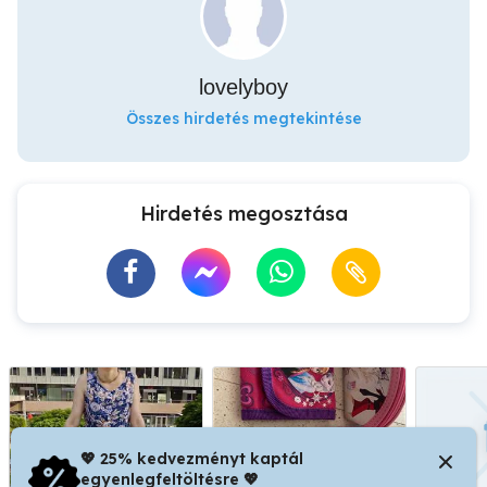
lovelyboy
Összes hirdetés megtekintése
Hirdetés megosztása
💖 25% kedvezményt kaptál
egyenlegfeltöltésre 💖