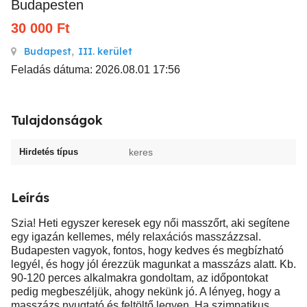
Budapesten
30 000
Ft
Budapest
,
III. kerület
Feladás dátuma: 2026.08.01 17:56
Tulajdonságok
Hirdetés típus
keres
Leírás
Szia! Heti egyszer keresek egy női masszőrt, aki segítene
egy igazán kellemes, mély relaxációs masszázzsal.
Budapesten vagyok, fontos, hogy kedves és megbízható
legyél, és hogy jól érezzük magunkat a masszázs alatt. Kb.
90-120 perces alkalmakra gondoltam, az időpontokat
pedig megbeszéljük, ahogy nekünk jó. A lényeg, hogy a
masszázs nyugtató és feltöltő legyen. Ha szimpatikus