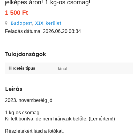
jelképes áron! 1 kg-os csomag!
1 500
Ft
Budapest
,
XIX. kerület
Feladás dátuma: 2026.06.20 03:34
Tulajdonságok
Hirdetés típus
kínál
Leírás
2023. novemberéig jó.
1 kg-os csomag.
Ki lett bontva, de nem hiányzik belőle. (Lemértem!)
Részletekért lásd a fotókat.