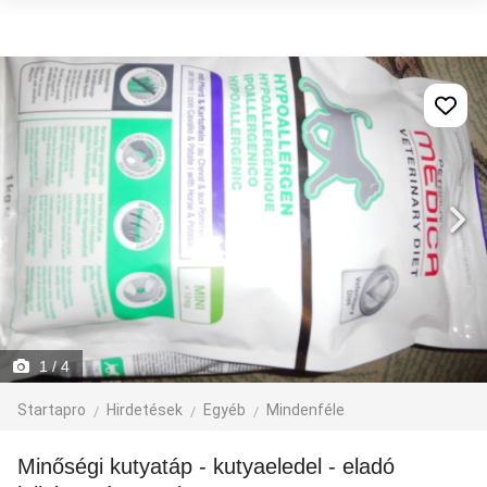
1
/ 4
Startapro
Hirdetések
Egyéb
Mindenféle
Minőségi kutyatáp - kutyaeledel - eladó