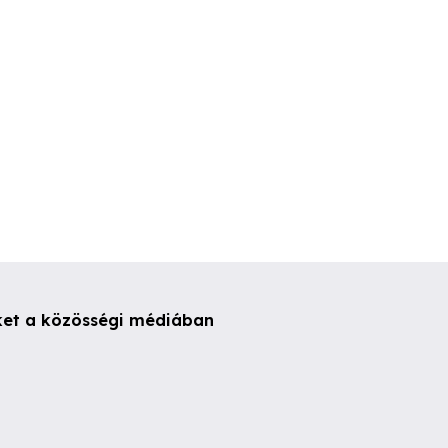
950 Ft
5,000 Ft
20 Ft
ket a közösségi médiában