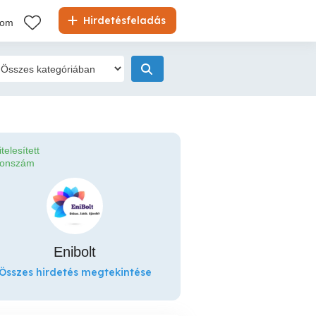
Hirdetésfeladás
kom
itelesített
fonszám
Enibolt
Összes hirdetés megtekintése