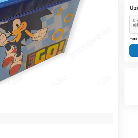
Üz
Fenn