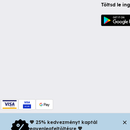
Töltsd le i
💖 25% kedvezményt kaptál
egyenlegfeltöltésre 💖