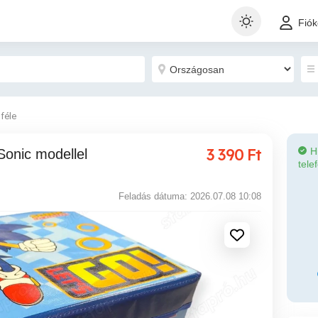
Fió
féle
3 390
Ft
H
tele
Feladás dátuma: 2026.07.08 10:08