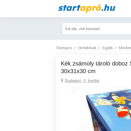
start
apró
.hu
Startapro
Hirdetések
Egyéb
Minden
Kék zsámoly tároló doboz Sonic modellel
30x31x30 cm
Budapest
,
II. kerület