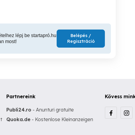
400,000 Ft
300,000 Ft
1,
ételhez lépj be startapró.hu
Belépés /
Regisztráció
an most!
Partnereink
Kövess min
Publi24.ro
- Anunturi gratuite
t
Quoka.de
- Kostenlose Kleinanzeigen