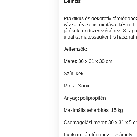
Leírás
Praktikus és dekoratív tárolódob
vázzal és Sonic mintával készült,
játékok rendszerezéséhez. Strapa
ülőalkalmatosságként is használh
Jellemzők:
Méret: 30 x 31 x 30 cm
Szín: kék
Minta: Sonic
Anyag: polipropilén
Maximális teherbírás: 15 kg
Csomagolási méret: 30 x 31 x 5 
Funkció: tárolódoboz + zsámoly