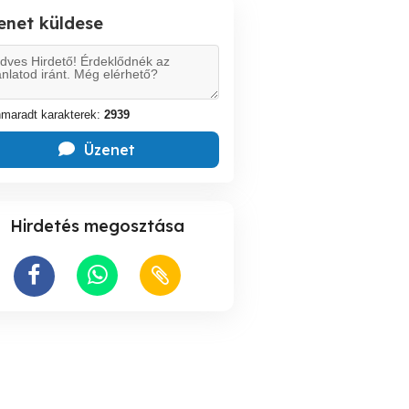
enet küldese
maradt karakterek:
2939
Üzenet
Hirdetés megosztása