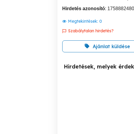
Hirdetés azonosító
: 175888248
Megtekintések:
0
Szabálytalan hirdetés?
Ajánlat küldése
Hirdetések, melyek érde
Unikum kérés.
Privát Masszázsra Fiatal
XI. kerület