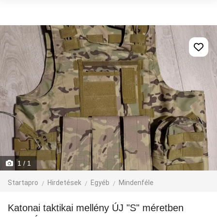
1
/ 1
Startapro
Hirdetések
Egyéb
Mindenféle
Katonai taktikai mellény ÚJ "S" méretben