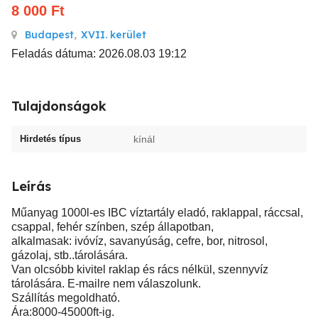
8 000
Ft
Budapest
,
XVII. kerület
Feladás dátuma: 2026.08.03 19:12
Tulajdonságok
Hirdetés típus
kínál
Leírás
Műanyag 1000l-es IBC víztartály eladó, raklappal, ráccsal,
csappal, fehér színben, szép állapotban,
alkalmasak: ivóvíz, savanyúság, cefre, bor, nitrosol,
gázolaj, stb..tárolására.
Van olcsóbb kivitel raklap és rács nélkül, szennyvíz
tárolására. E-mailre nem válaszolunk.
Szállítás megoldható.
Ára:8000-45000ft-ig.