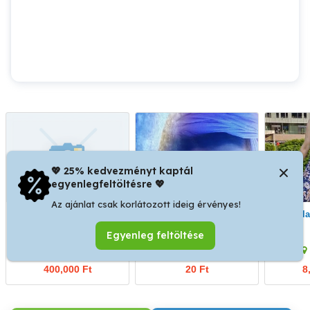
💖 25% kedvezményt kaptál
egyenlegfeltöltésre 💖
Az ajánlat csak korlátozott ideig érvényes!
Privát Masszázsra Fiatal
Relax Sved thai ssport
Ajánlat a boldogabb
Lányt keresek!
egyszerre mix 4 kezes
Egyenleg feltöltése
masszas06205830559
IX. kerület
IX. kerület
400,000 Ft
20 Ft
8