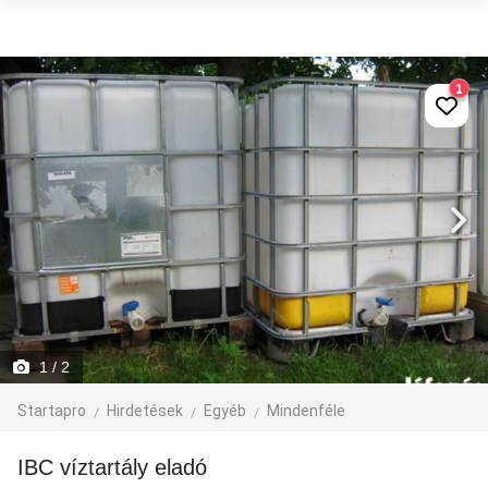
1
1
/ 2
Startapro
Hirdetések
Egyéb
Mindenféle
IBC víztartály eladó