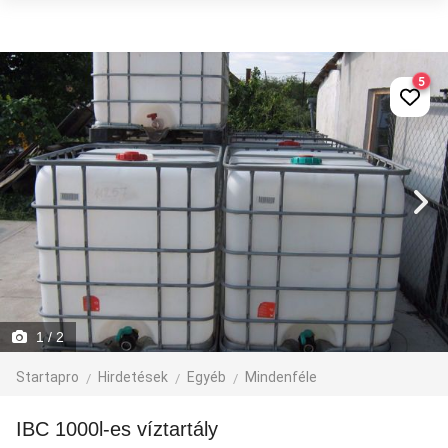
5
1
/ 2
Startapro
Hirdetések
Egyéb
Mindenféle
IBC 1000l-es víztartály