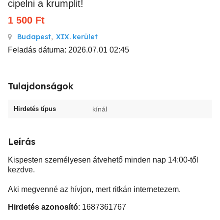
cipelni a krumplit!
1 500
Ft
Budapest
,
XIX. kerület
Feladás dátuma: 2026.07.01 02:45
Tulajdonságok
Hirdetés típus
kínál
Leírás
Kispesten személyesen átvehető minden nap 14:00-től
kezdve.
Aki megvenné az hívjon, mert ritkán internetezem.
Hirdetés azonosító
: 1687361767