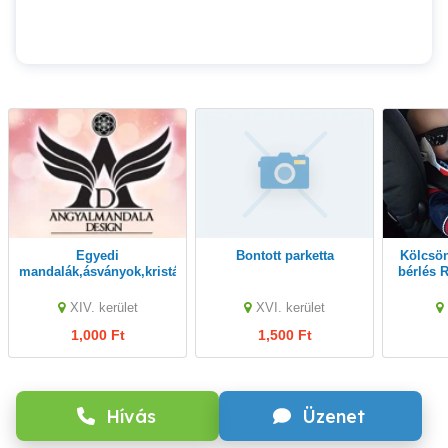
Egyedi
Bontott parketta
Kölcsönzés gyerekülés
mandalák,ásványok,kristályok
bérlés 
- Megfizethető ajándékok
Graco R
az év minden napjára!
36kg 0-
XIV. kerület
XVI. kerület
1,000 Ft
1,500 Ft
Hívás
Üzenet