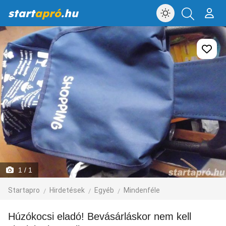
start
apró
.hu
1
/ 1
Startapro
Hirdetések
Egyéb
Mindenféle
Húzókocsi eladó! Bevásárláskor nem kell