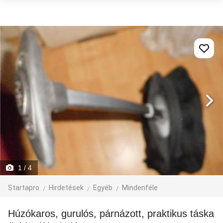
1
/ 4
Startapro
Hirdetések
Egyéb
Mindenféle
Húzókaros, gurulós, párnázott, praktikus táska