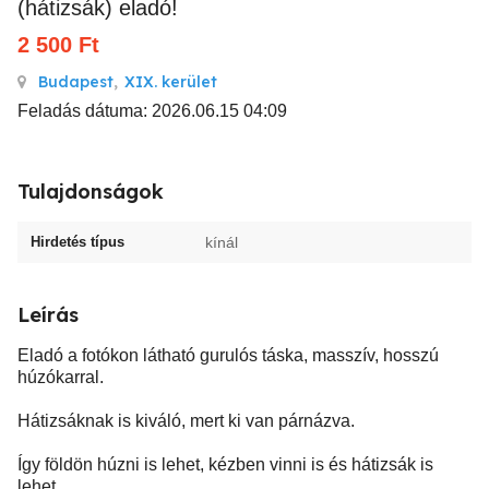
(hátizsák) eladó!
2 500
Ft
Budapest
,
XIX. kerület
Feladás dátuma: 2026.06.15 04:09
Tulajdonságok
Hirdetés típus
kínál
Leírás
Eladó a fotókon látható gurulós táska, masszív, hosszú
húzókarral.
Hátizsáknak is kiváló, mert ki van párnázva.
Így földön húzni is lehet, kézben vinni is és hátizsák is
lehet.