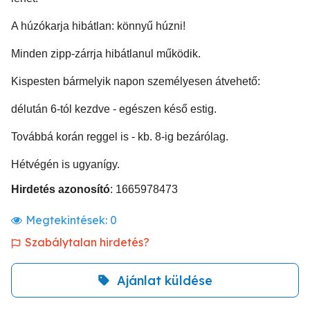
A húzókarja hibátlan: könnyű húzni!
Minden zipp-zárrja hibátlanul működik.
Kispesten bármelyik napon személyesen átvehető:
délután 6-tól kezdve - egészen késő estig.
Továbbá korán reggel is - kb. 8-ig bezárólag.
Hétvégén is ugyanígy.
Hirdetés azonosító
: 1665978473
Megtekintések:
0
Szabálytalan hirdetés?
Ajánlat küldése