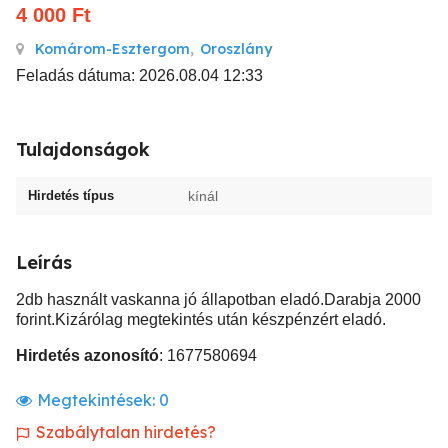
4 000
Ft
Komárom-Esztergom
,
Oroszlány
Feladás dátuma: 2026.08.04 12:33
Tulajdonságok
Hirdetés típus
kínál
Leírás
2db használt vaskanna jó állapotban eladó.Darabja 2000
forint.Kizárólag megtekintés után készpénzért eladó.
Hirdetés azonosító
: 1677580694
Megtekintések:
0
Szabálytalan hirdetés?