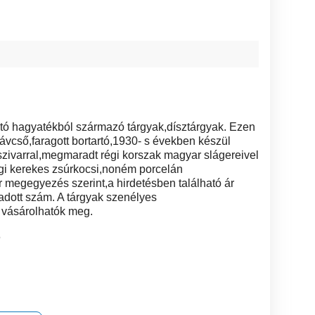
tó hagyatékból származó tárgyak,dísztárgyak. Ezen
távcső,faragott bortartó,1930- s években készül
ó szivarral,megmaradt régi korszak magyar slágereivel
gi kerekes zsúrkocsi,noném porcelán
r megegyezés szerint,a hirdetésben található ár
gadott szám. A tárgyak szenélyes
l vásárolhatók meg.
6