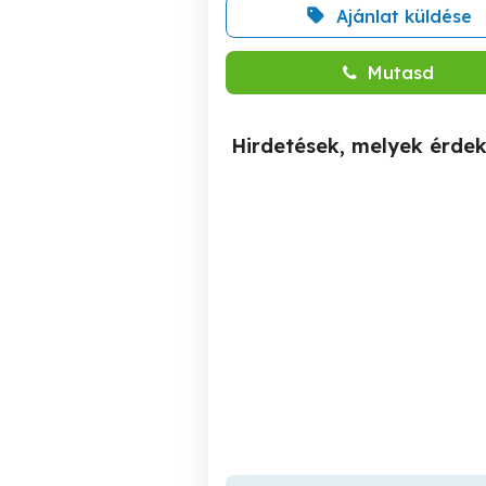
Ajánlat küldése
Mutasd
Hirdetések, melyek érde
Szódas balon eladó
Zalaszentlászló
11,000 Ft