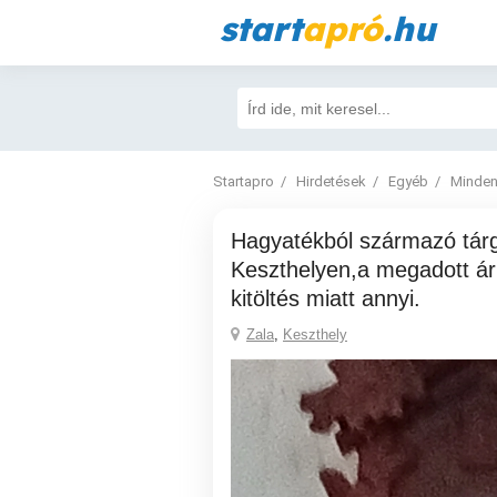
start
apró
.hu
Startapro
Hirdetések
Egyéb
Minden
Hagyatékból származó tárgyak eladók
Keszthelyen,a megadott ár
kitöltés miatt annyi.
Zala
,
Keszthely