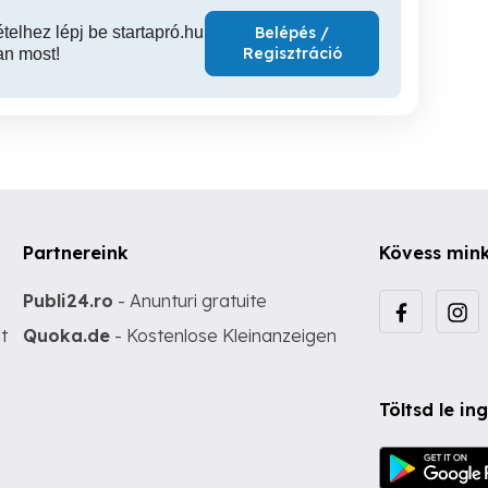
ételhez lépj be startapró.hu
Belépés /
Regisztráció
an most!
Partnereink
Kövess min
Publi24.ro
- Anunturi gratuite
t
Quoka.de
- Kostenlose Kleinanzeigen
Töltsd le i