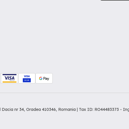
dul Dacia nr 34, Oradea 410346, Romania | Tax ID: RO44483373 -
In