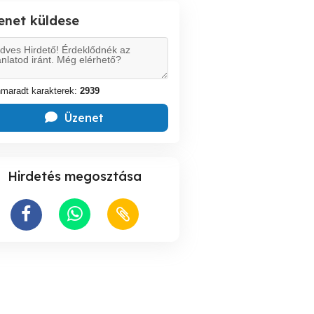
enet küldese
maradt karakterek:
2939
Üzenet
Hirdetés megosztása