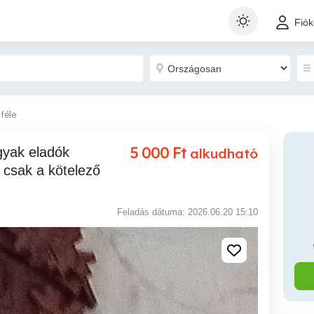
Fió
féle
5 000
Ft
alkudható
 csak a kötelező
Feladás dátuma: 2026.06.20 15:10