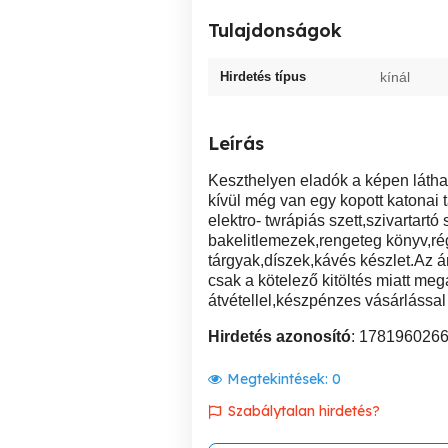
Tulajdonságok
Hirdetés típus
kínál
Leírás
Keszthelyen eladók a képen látha
kívül még van egy kopott katonai 
elektro- twrápiás szett,szivartart
bakelitlemezek,rengeteg könyv,ré
tárgyak,díszek,kávés készlet.Az á
csak a kötelező kitöltés miatt me
átvétellel,készpénzes vásárlássa
Hirdetés azonosító
: 178196026
Megtekintések:
0
Szabálytalan hirdetés?