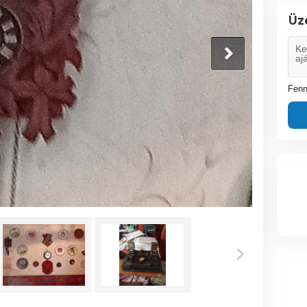
Üz
Fenn