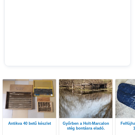
Antikva 40 betű készlet
Győrben a Holt-Marcalon
felfújhatós vendégágy,
stég bontásra eladó.
1