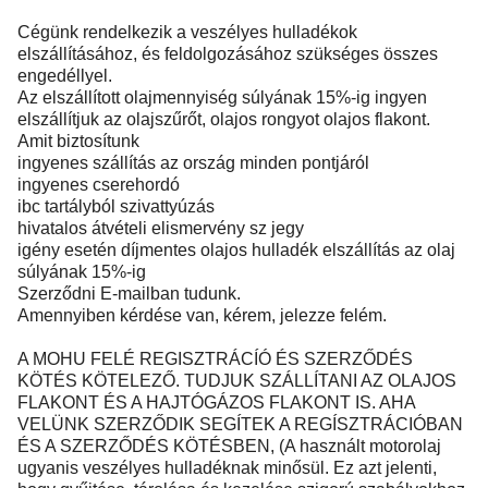
Cégünk rendelkezik a veszélyes hulladékok
elszállításához, és feldolgozásához szükséges összes
engedéllyel.
Az elszállított olajmennyiség súlyának 15%-ig ingyen
elszállítjuk az olajszűrőt, olajos rongyot olajos flakont.
Amit biztosítunk
ingyenes szállítás az ország minden pontjáról
ingyenes cserehordó
ibc tartályból szivattyúzás
hivatalos átvételi elismervény sz jegy
igény esetén díjmentes olajos hulladék elszállítás az olaj
súlyának 15%-ig
Szerződni E-mailban tudunk.
Amennyiben kérdése van, kérem, jelezze felém.
A MOHU FELÉ REGISZTRÁCÍÓ ÉS SZERZŐDÉS
KÖTÉS KÖTELEZŐ. TUDJUK SZÁLLÍTANI AZ OLAJOS
FLAKONT ÉS A HAJTÓGÁZOS FLAKONT IS. AHA
VELÜNK SZERZŐDIK SEGÍTEK A REGÍSZTRÁCIÓBAN
ÉS A SZERZŐDÉS KÖTÉSBEN, (A használt motorolaj
ugyanis veszélyes hulladéknak minősül. Ez azt jelenti,