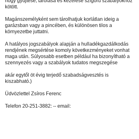
hogy gyűjtése, tárolása és kezelése szigorú szabályokhoz
kötött.
Magánszemélyként sem tárolhatjuk korlátlan ideig a
garázsban vagy a pincében, és különösen tilos a
környezetbe juttatni.
A hatályos jogszabályok alapján a hulladékgazdálkodás
rendjének megsértése komoly következményeket vonhat
maga után. Súlyosabb esetben például ha bizonyítható a
szennyezés vagy a szabályok tudatos megszegése
akár egytől öt évig terjedő szabadságvesztés is
kiszabható.)
Üdvözlettel Zsíros Ferenc
Telefon 20-251-3882: -- email: