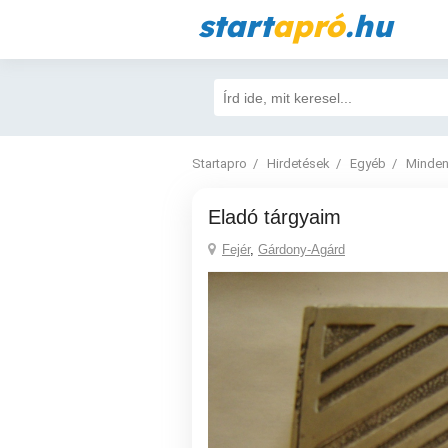
start
apró
.hu
Startapro
Hirdetések
Egyéb
Minden
Eladó tárgyaim
Fejér
,
Gárdony-Agárd