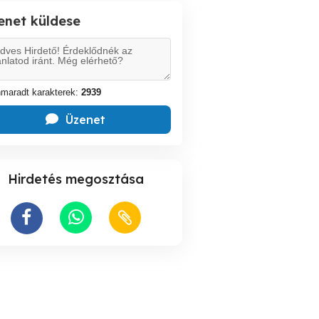
enet küldese
maradt karakterek:
2939
Üzenet
Hirdetés megosztása