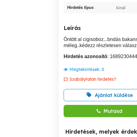
Hirdetés típus
kínál
Leírás
Öntött al cigisoboz...bndás bakans
méleg..kédezz részletesen válasz
Hirdetés azonosító
: 168923044
Megtekintések:
0
Szabálytalan hirdetés?
Ajánlat küldése
Mutasd
Hirdetések, melyek érde