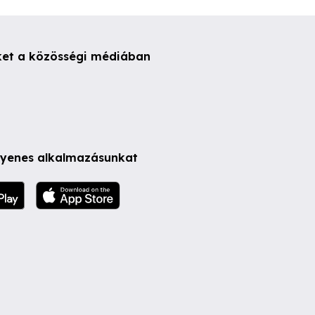
ket a közösségi médiában
ngyenes alkalmazásunkat