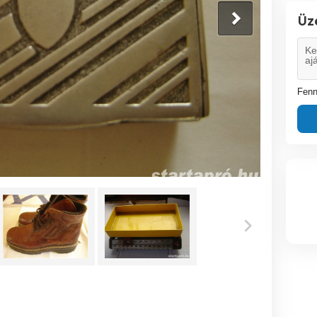
Üz
Fenn