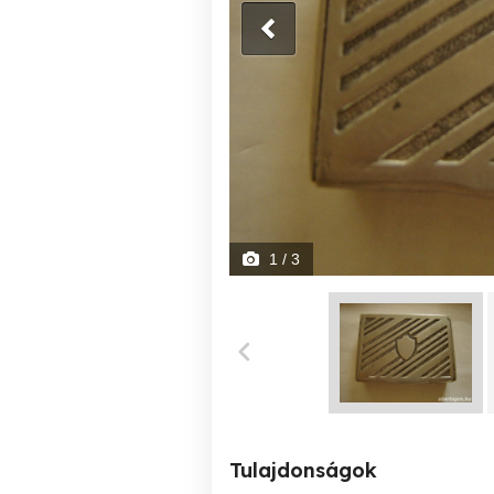
1
/ 3
Tulajdonságok