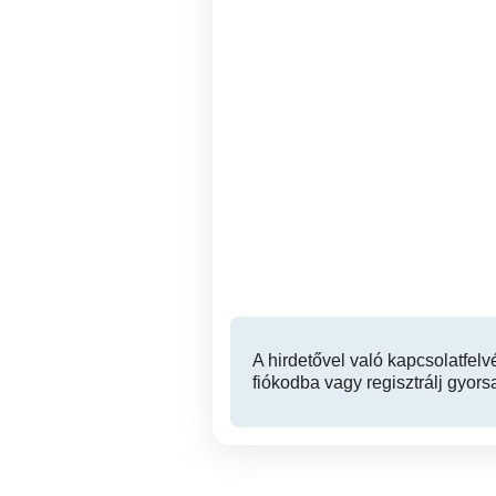
Garázs ürités..eladó tágyak
Gárdony-Agárd
10 Ft
A hirdetővel való kapcsolatfelv
fiókodba vagy regisztrálj gyors