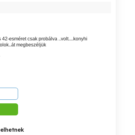
 42-esméret csak probálva ..volt....konyhi
olok..át megbeszéljük
4
kelhetnek