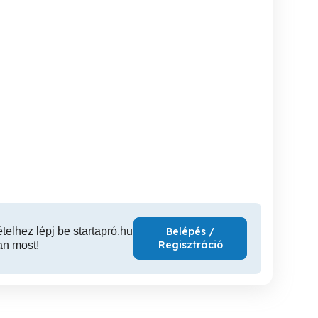
Garázaürités 5
Amire nincs szükségem
RETRO OROSZ
villa
Gárdony-Agárd
Gárdony-Agárd
Gár
10 Ft
10 Ft
1,
ételhez lépj be startapró.hu
Belépés /
Regisztráció
an most!