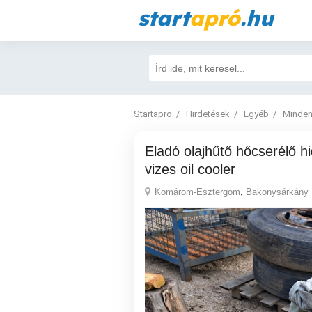
start
apró
.hu
Startapro
Hirdetések
Egyéb
Minden
Eladó olajhűtő hőcserélő hidraulika olaj hűtő
vizes oil cooler
Komárom-Esztergom
,
Bakonysárkány