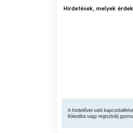
Hirdetések, melyek érde
U sínes görgős léc
Eladó munkalap polclap
görgősor görgő pálya
for
szállítóléc 1940mmx36mm
Bakonysárkány
3,500 Ft
A hirdetővel való kapcsolatfelv
fiókodba vagy regisztrálj gyors