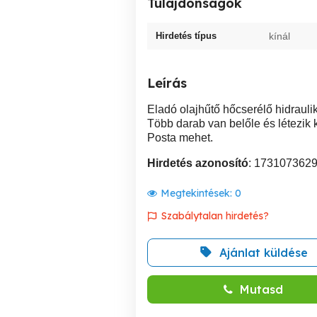
Tulajdonságok
Hirdetés típus
kínál
Leírás
Eladó olajhűtő hőcserélő hidraulika
Több darab van belőle és létezik 
Posta mehet.
Hirdetés azonosító
: 173107362
Megtekintések:
0
Szabálytalan hirdetés?
Ajánlat küldése
Mutasd