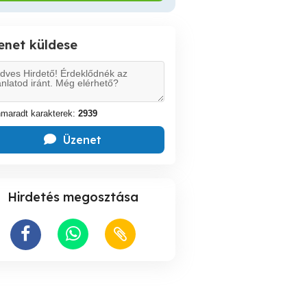
enet küldese
maradt karakterek:
2939
Üzenet
Hirdetés megosztása