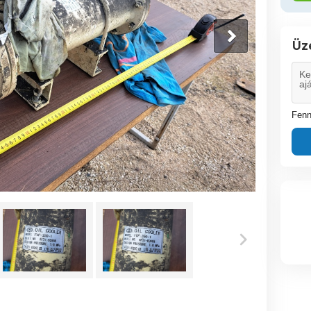
Üz
Fenn