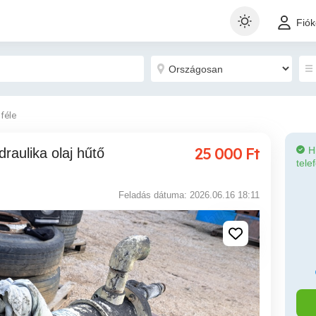
Fió
féle
25 000
Ft
H
tele
Feladás dátuma: 2026.06.16 18:11