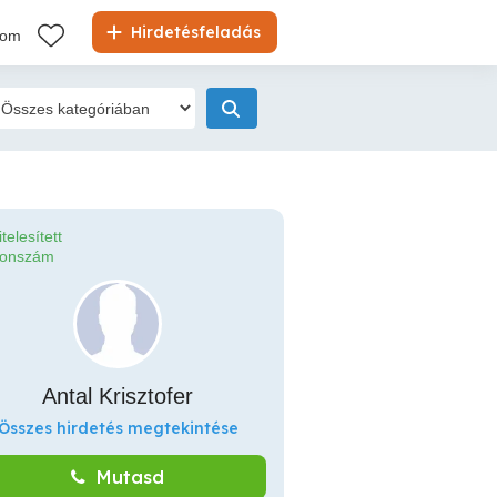
Hirdetésfeladás
kom
itelesített
fonszám
Antal Krisztofer
Összes hirdetés megtekintése
Mutasd