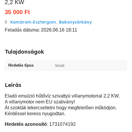
2,2 KW
35 000
Ft
Komárom-Esztergom
,
Bakonysárkány
Feladás dátuma: 2026.06.16 18:11
Tulajdonságok
Hirdetés típus
kínál
Leírás
Eladó emulzió hűtővíz szivattyú villanymotorral 2,2 KW.
A villanymotor nem EU szabvány!
Át szokták tekercseltetni hogy megfelelően működjön.
Kérdéssel keress nyugodtan.
Hirdetés azonosító
: 1731074192