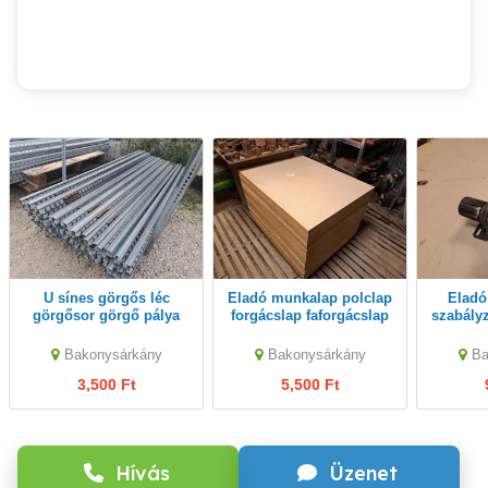
U sínes görgős léc
Eladó munkalap polclap
Eladó SMC nyomás
görgősor görgő pálya
forgácslap faforgácslap
szabályzó 
szállítóléc
lap 98x76x4cm
e
1940mmx36mm
nyom
Bakonysárkány
Bakonysárkány
Ba
3,500 Ft
5,500 Ft
Hívás
Üzenet