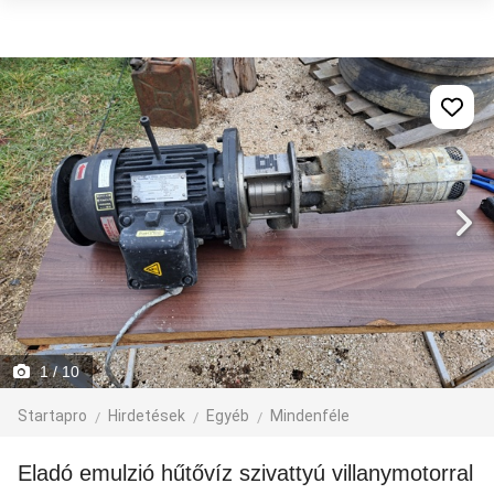
1
/ 10
Startapro
Hirdetések
Egyéb
Mindenféle
Eladó emulzió hűtővíz szivattyú villanymotorral