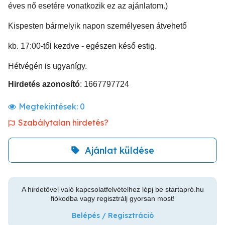
éves nő esetére vonatkozik ez az ajánlatom.)
Kispesten bármelyik napon személyesen átvehető
kb. 17:00-től kezdve - egészen késő estig.
Hétvégén is ugyanígy.
Hirdetés azonosító
: 1667797724
Megtekintések:
0
Szabálytalan hirdetés?
Ajánlat küldése
A hirdetővel való kapcsolatfelvételhez lépj be startapró.hu
fiókodba vagy regisztrálj gyorsan most!
Belépés / Regisztráció