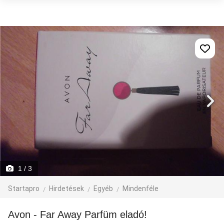
1
/ 3
Startapro
Hirdetések
Egyéb
Mindenféle
Avon - Far Away Parfüm eladó!