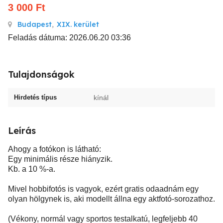
3 000
Ft
Budapest
,
XIX. kerület
Feladás dátuma: 2026.06.20 03:36
Tulajdonságok
Hirdetés típus
kínál
Leírás
Ahogy a fotókon is látható:
Egy minimális része hiányzik.
Kb. a 10 %-a.
Mivel hobbifotós is vagyok, ezért gratis odaadnám egy
olyan hölgynek is, aki modellt állna egy aktfotó-sorozathoz.
(Vékony, normál vagy sportos testalkatú, legfeljebb 40