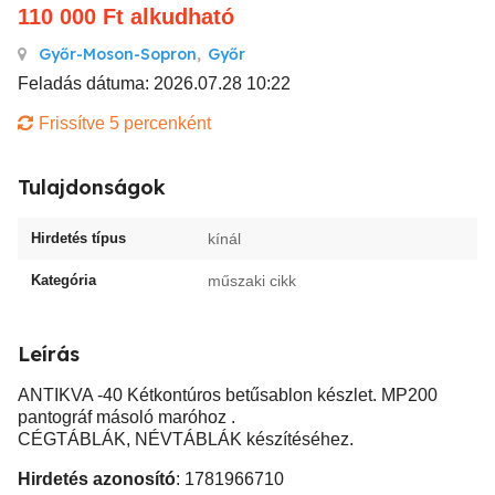
110 000
Ft
alkudható
Győr-Moson-Sopron
,
Győr
Feladás dátuma: 2026.07.28 10:22
Frissítve 5 percenként
Tulajdonságok
Hirdetés típus
kínál
Kategória
műszaki cikk
Leírás
ANTIKVA -40 Kétkontúros betűsablon készlet. MP200
pantográf másoló maróhoz .
CÉGTÁBLÁK, NÉVTÁBLÁK készítéséhez.
Hirdetés azonosító
: 1781966710