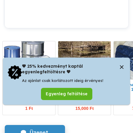
💖 25% kedvezményt kaptál
egyenlegfeltöltésre 💖
Az ajánlat csak korlátozott ideig érvényes!
Fáradt olaj elszállítás.
Győrben a Holt-Marcalon
felfújhatós vendégágy,
stég bontásra eladó.
1
Egyenleg feltöltése
Győr
Győr
1 Ft
15,000 Ft
Üzenet