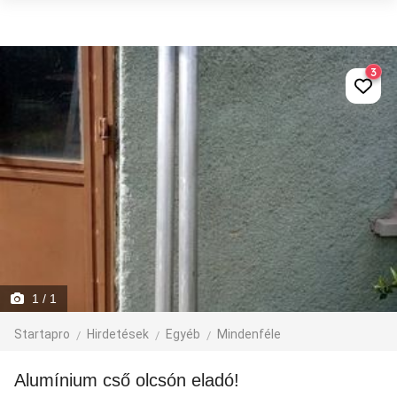
3
1
/ 1
Startapro
Hirdetések
Egyéb
Mindenféle
Alumínium cső olcsón eladó!