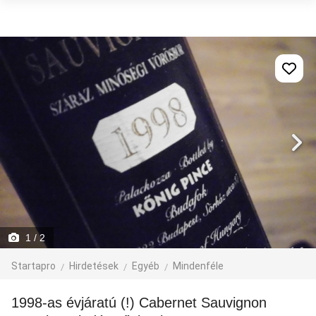
1
/ 2
Startapro
Hirdetések
Egyéb
Mindenféle
1998-as évjáratú (!) Cabernet Sauvignon