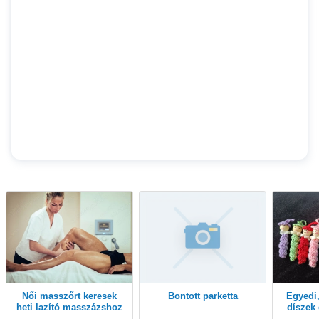
Női masszőrt keresek
Bontott parketta
Egyedi, kézzel horgolt
heti lazító masszázshoz
díszek é
Budapesten
7