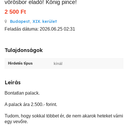
vörösbor eladó! Kőnig pince!
2 500
Ft
Budapest
,
XIX. kerület
Feladás dátuma: 2026.06.25 02:31
Tulajdonságok
Hirdetés típus
kínál
Leírás
Bontatlan palack.
A palack ára 2.500.- forint.
Tudom, hogy sokkal többet ér, de nem akarok heteket várni
egy vevőre.