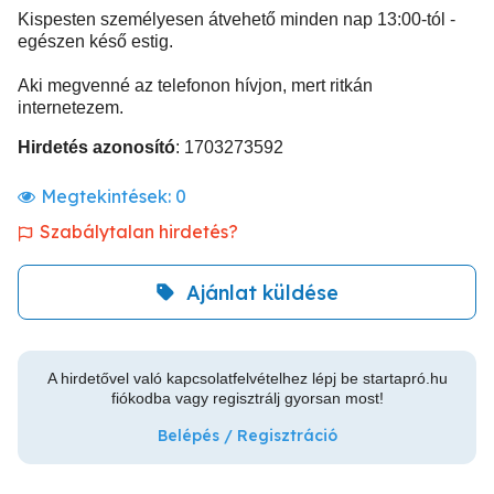
Kispesten személyesen átvehető minden nap 13:00-tól -
egészen késő estig.
Aki megvenné az telefonon hívjon, mert ritkán
internetezem.
Hirdetés azonosító
: 1703273592
Megtekintések:
0
Szabálytalan hirdetés?
Ajánlat küldése
A hirdetővel való kapcsolatfelvételhez lépj be startapró.hu
fiókodba vagy regisztrálj gyorsan most!
Belépés / Regisztráció