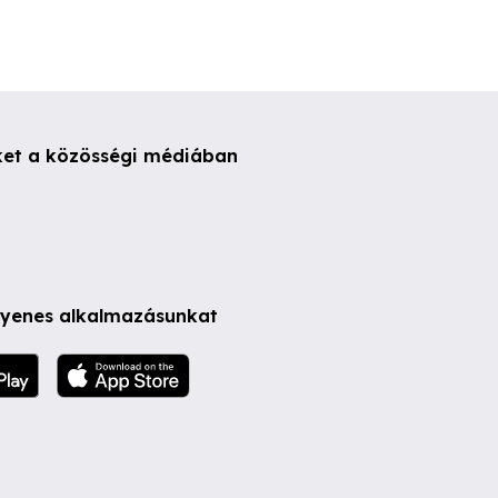
ket a közösségi médiában
ngyenes alkalmazásunkat