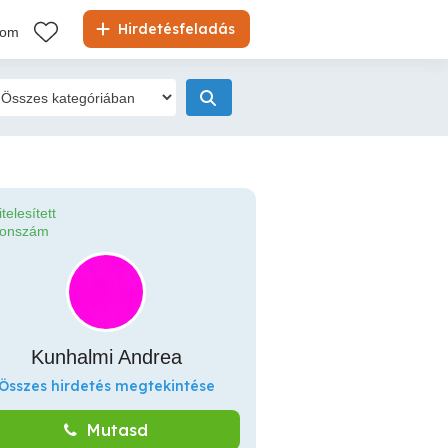
Hirdetésfeladás
kom
itelesített
fonszám
Kunhalmi Andrea
Összes hirdetés megtekintése
Mutasd