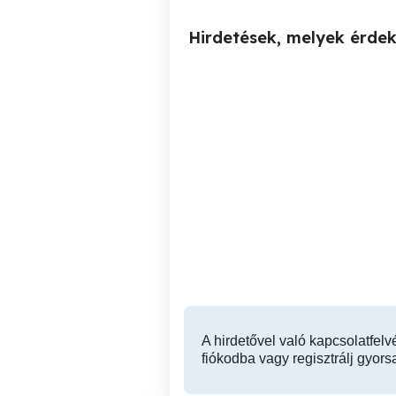
Hirdetések, melyek érde
Bontott parketta
Újpesten Új
Önt
XVI. kerület
1,500 Ft
A hirdetővel való kapcsolatfelv
fiókodba vagy regisztrálj gyors