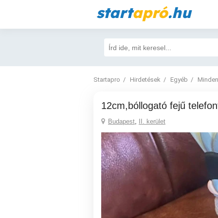
start
apró
.hu
Startapro
Hirdetések
Egyéb
Minden
12cm,bóllogató fejű telef
Budapest
,
II. kerület