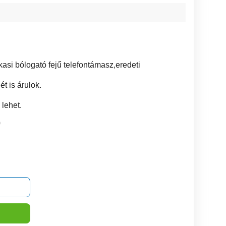
kasi bólogató fejű telefontámasz,eredeti
t is árulok.
lehet.
0