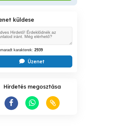
enet küldese
maradt karakterek:
2939
Üzenet
Hirdetés megosztása