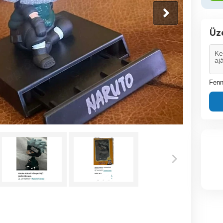
Üz
Fenn