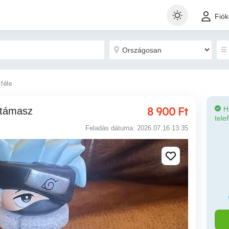
Fió
féle
8 900
Ft
H
ontámasz
tele
Feladás dátuma: 2026.07.16 13:35