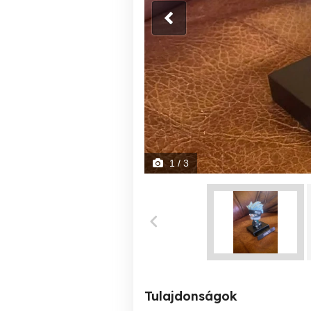
1
/ 3
Tulajdonságok