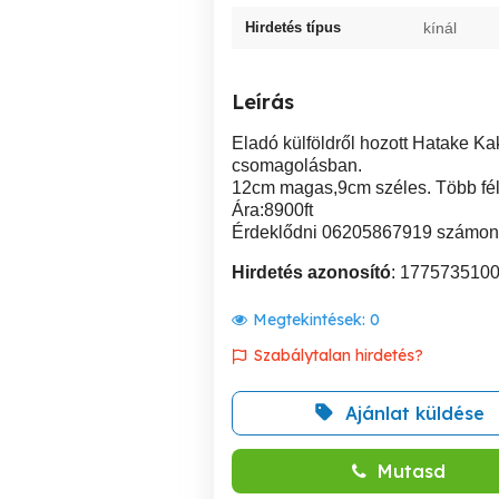
Hirdetés típus
kínál
Leírás
Eladó külföldről hozott Hatake Ka
csomagolásban.
12cm magas,9cm széles. Több félé
Ára:8900ft
Érdeklődni 06205867919 számon 
Hirdetés azonosító
: 177573510
Megtekintések:
0
Szabálytalan hirdetés?
Ajánlat küldése
Mutasd