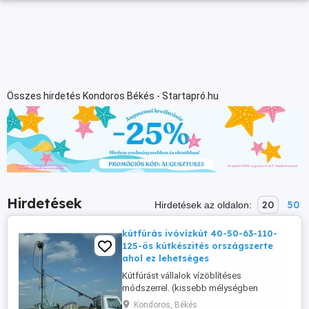
Összes hirdetés Kondoros Békés - Startapró.hu
Hirdetések
20
50
Hirdetések az oldalon:
kútfúrás ivóvízkút 40-50-63-110-
125-ös kútkészités országszerte
ahol ez lehetséges
Kútfúrást vállalok vízöblítéses
módszerrel. (kissebb mélységben
szárazon)Felszerelés kis helyen elfér.
Kondoros, Békés