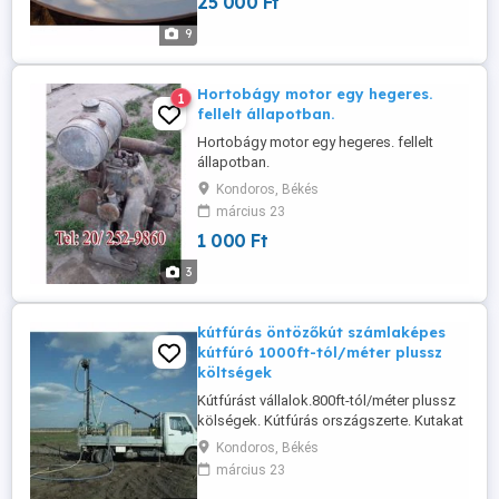
25 000 Ft
mint az alja.
9
Hortobágy motor egy hegeres.
1
fellelt állapotban.
Hortobágy motor egy hegeres. fellelt
állapotban.
Kondoros, Békés
március 23
1 000 Ft
3
kútfúrás öntözőkút számlaképes
kútfúró 1000ft-tól/méter plussz
költségek
Kútfúrást vállalok.800ft-tól/méter plussz
kölségek. Kútfúrás országszerte. Kutakat
speciális fejjel látjuk el hogy télen is
Kondoros, Békés
lehessen használni. Hívjon bizalommal
március 23
mindenkit visszahívok. VÍZKÚTFÚRÁS