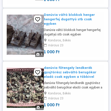
Danúvia váltó blokkok henger
hengerfej dugattyú stb csak
egyben
Danúvia váltó blokkok henger hengerfej
dugattyú stb csak egyben
Kondoros, Békés
március 23
1 000 Ft
8
danúvia főtengely lendkerék
gyujtórész sebváltó berugókar
eladó csak egyben a többivel
danúvia főtengely lendkerék gyujtórész
sebváltó berugókar eladó csak egyben a
többivel
Kondoros, Békés
március 23
1 000 Ft
7