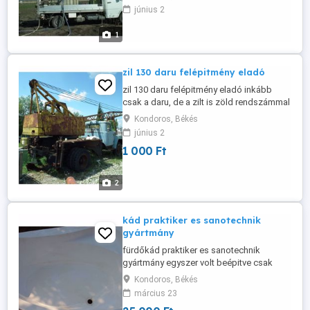
csöveket 40-50-63-110-125-ös átmérőben
június 2
rakjuk le, de nem azzal fúrunk ! Kutakat
speciális fejjel látjuk el hogy télen is
1
lehessen használni. Hívjon bizalommal
mindenkit visszahívok. VÍZKÚTFÚRÁS
digitális ...
zil 130 daru felépitmény eladó
zil 130 daru felépitmény eladó inkább
csak a daru, de a zilt is zöld rendszámmal
is
Kondoros, Békés
június 2
1 000 Ft
2
kád praktiker es sanotechnik
gyártmány
fürdőkád praktiker es sanotechnik
gyártmány egyszer volt beépitve csak
hiányzik belőle egy kis darab, alján
Kondoros, Békés
foldozták gyárilag, csak kiesett belőle a
március 23
folt az is megvan az is pozdorjából van,