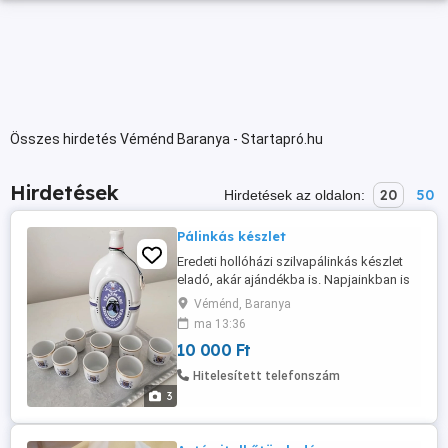
Összes hirdetés Véménd Baranya - Startapró.hu
Hirdetések
20
50
Hirdetések az oldalon:
Pálinkás készlet
Eredeti hollóházi szilvapálinkás készlet
eladó, akár ajándékba is. Napjainkban is
kapható, eredeti ára 34.000 Ft.
Véménd, Baranya
Különlegessége a 8 db kupicás pohár. A
ma 13:36
butella légtelenítése az új gazda feladata.
10 000 Ft
Hitelesített telefonszám
3