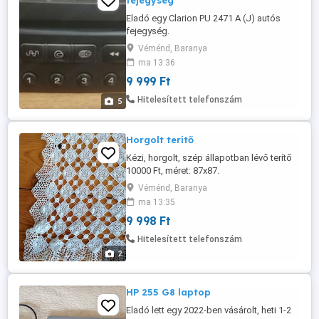
fejegység
Eladó egy Clarion PU 2471 A (J) autós
fejegység.
Véménd, Baranya
ma 13:36
9 999 Ft
Hitelesített telefonszám
5
Horgolt terítő
Kézi, horgolt, szép állapotban lévő terítő
10000 Ft, méret: 87x87.
Véménd, Baranya
ma 13:35
9 998 Ft
Hitelesített telefonszám
2
HP 255 G8 laptop
Eladó lett egy 2022-ben vásárolt, heti 1-2