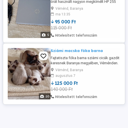
órát használt nagyon megkímélt HP 255
G8 laptop, kihasználatlanság miatt. Az ár
Véménd, Baranya
minimálisan alkuképes.
ma 13:35
95 000 Ft
115 000 Ft
5
Hitelesített telefonszám
Sziámi macska fóka barna
Fajtatiszta fóka barna sziámi cicák gazdit
keresnek Baranya megyében, Véménden.
2 fiú és egy kis.
Véménd, Baranya
augusztus 7
125 000 Ft
140 000 Ft
10
Hitelesített telefonszám