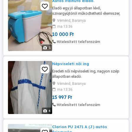
Autós italhűtö eladó.
Eladó egy jó állapotban lévő,
szivargyújtóról működtethető élemiszer,
illetve italhűtő
Véménd, Baranya
ma 13:36
10 000 Ft
Hitelesített telefonszám
5
Népviseleti női ing
Eredeti női népviseleti ing, nagyon szép
állapotban eladó.
Véménd, Baranya
ma 13:36
15 997 Ft
Hitelesített telefonszám
4
Clarion PU 2471 A (J) autós