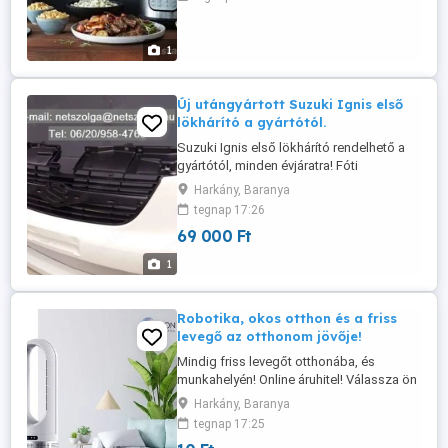
sütés funkció, joghurtkészítés, melegítés
melegen tartás, nyomásszint
szabályozás. Gyors program: Az Instant
1
Pot Duo-val levesek, húsleves, ...
Új utángyártott Suzuki Ignis első
lökhárító a gyártótól.
Suzuki Ignis első lökhárító rendelhető a
gyártótól, minden évjáratra! Fóti
telephelyről! Ár: 69 000,-ft
Harkány, Baranya
Kapcsolatfelvétel a weboldalról, vagy a
tegnap 17:26
képen látható elérhetőségekről! Országos
69 000 Ft
szolgáltatás! Viszonteladók érdeklődését
is várom!
1
Robotika, okos otthon és a friss
levegő az otthonom jövője!
Mindig friss levegőt otthonába, és
munkahelyén! Online áruhitel! Válassza ön
is a NUXONTM hidegplazma-
Harkány, Baranya
technológiás levegőfertőtlenítőit, ha
tegnap 17:25
folyamatosan biztosítani szeretné