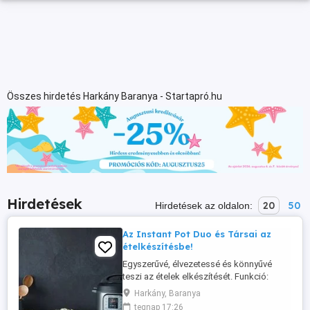
Összes hirdetés Harkány Baranya - Startapró.hu
Hirdetések
20
50
Hirdetések az oldalon:
Az Instant Pot Duo és Társai az
ételkészítésbe!
Egyszerűvé, élvezetessé és könnyűvé
teszi az ételek elkészítését. Funkció:
lassú főzés, időzítés, manuális használat,
Harkány, Baranya
egyéni beállítások kezelése, sauté hirtelen
tegnap 17:26