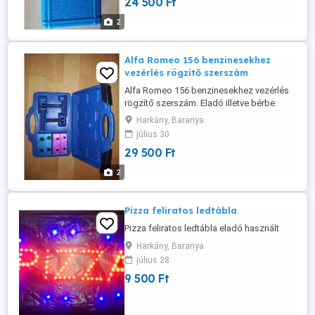
24 500 Ft
2
Alfa Romeo 156 benzinesekhez
vezérlés rögzítő szerszám
Alfa Romeo 156 benzinesekhez vezérlés
rögzítő szerszám. Eladó illetve bérbe
vehető. 2500Ft /nap kaucióval.
Harkány, Baranya
július 30
29 500 Ft
2
Pizza feliratos ledtábla
Pizza feliratos ledtábla eladó használt
Harkány, Baranya
július 28
9 500 Ft