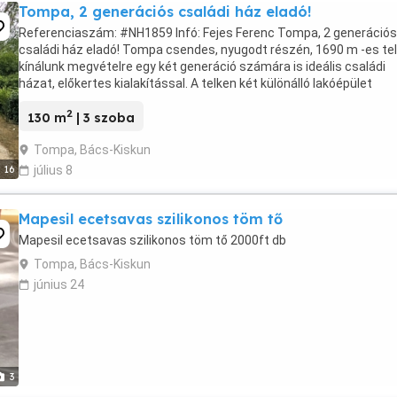
Tompa, 2 generációs családi ház eladó!
Referenciaszám: #NH1859 Infó: Fejes Ferenc Tompa, 2 generációs
családi ház eladó! Tompa csendes, nyugodt részén, 1690 m -es te
kínálunk megvételre egy két generáció számára is ideális családi
házat, előkertes kialakítással. A telken két különálló lakóépület
található: Főépület (72 m ): 1993-ban ...
2
130 m
| 3 szoba
Tompa, Bács-Kiskun
16
július 8
Mapesil ecetsavas szilikonos töm tő
Mapesil ecetsavas szilikonos töm tő 2000ft db
Tompa, Bács-Kiskun
június 24
3