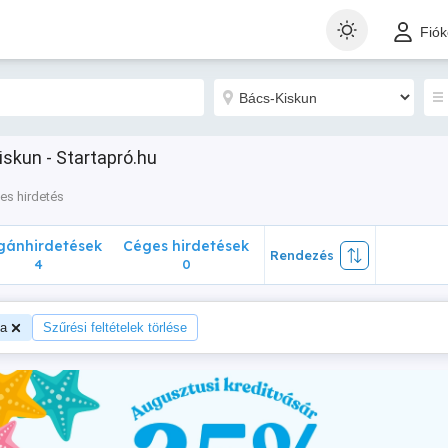
nhirdetések
Céges hirdetések
Rendezés
Fió
4
0
skun - Startapró.hu
es hirdetés
ánhirdetések
Céges hirdetések
Rendezés
4
0
a
Szűrési feltételek törlése