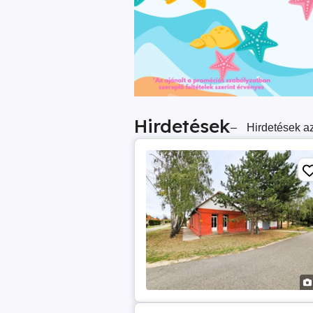
Hirdetések
–
Hirdetések az