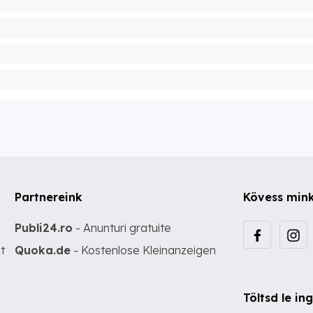
Partnereink
Kövess min
Publi24.ro
- Anunturi gratuite
t
Quoka.de
- Kostenlose Kleinanzeigen
Töltsd le i