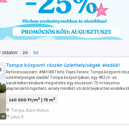
 oldalon:
20
50
Tompa központi részén üzlethelyiségek eladók!
Referenciaszám: #NH1887 Infó: Fejes Ferenc Tompa központi rés
üzlethelyiségek eladók! Tompa központjában, egy 482 m -es
saroktelken kínálunk megvételre egy összesen 75 m hasznos
alapterületű ingatlant, amely mindkét utcáról bejárattal rendelkezi
épület korábban többféle üzlet működésének ...
2
2
160 000 Ft/m
| 75 m
Tompa, Bács-Kiskun
16
július 8