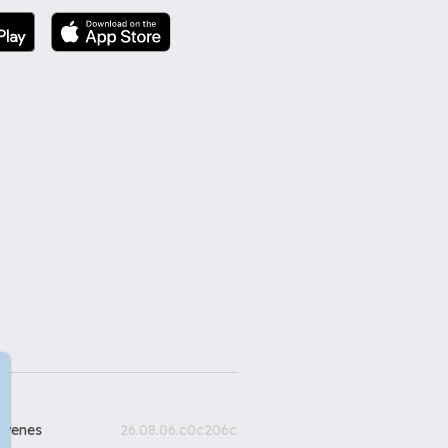
gyenes
26.08.06.c0c206c