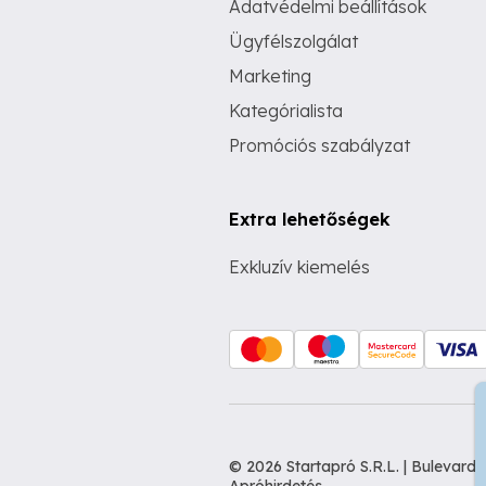
Adatvédelmi beállítások
Ügyfélszolgálat
Marketing
Kategórialista
Promóciós szabályzat
Extra lehetőségek
Exkluzív kiemelés
© 2026 Startapró S.R.L. | Bulevar