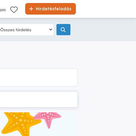
Hirdetésfeladás
kom