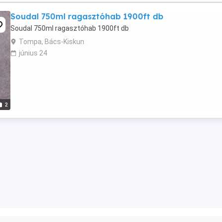
Soudal 750ml ragasztóhab 1900ft db
Soudal 750ml ragasztóhab 1900ft db
Tompa, Bács-Kiskun
június 24
2