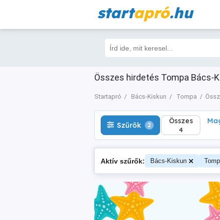
start
apró
.hu
Összes
Magá
Szűrők
2
4
Összes hirdetés Tompa Bács-Ki
Startapró
Bács-Kiskun
Tompa
Össz
Összes
Mag
Szűrők
2
4
Aktív szűrők:
Bács-Kiskun
Tomp