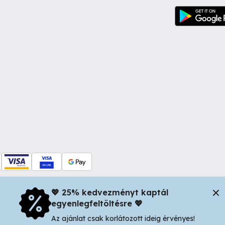
💖 25% kedvezményt kaptál
egyenlegfeltöltésre 💖
dul Dacia nr 34, Oradea 410346, Romania | Tax ID: RO44483373 -
In
Az ajánlat csak korlátozott ideig érvényes!