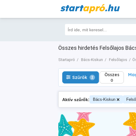
start
apró
.hu
Összes
Magá
Szűrők
2
0
Összes hirdetés Felsőlajos Bács
Startapró
Bács-Kiskun
Felsőlajos
Ö
Összes
Mag
Szűrők
2
0
Aktív szűrők:
Bács-Kiskun
Felső