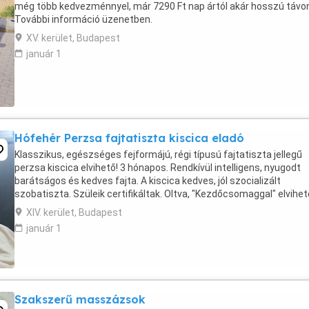
még több kedvezménnyel, már 7290 Ft nap ártól akár hosszú távon
További információ üzenetben.
XV. kerület, Budapest
január 1
Hófehér Perzsa fajtatiszta kiscica eladó
Klasszikus, egészséges fejformájú, régi típusú fajtatiszta jellegű
perzsa kiscica elvihető! 3 hónapos. Rendkívül intelligens, nyugodt
barátságos és kedves fajta. A kiscica kedves, jól szocializált
szobatiszta. Szüleik certifikáltak. Oltva, "Kezdőcsomaggal" elvihet
XIV. kerület, Budapest
január 1
Szakszerű masszázsok