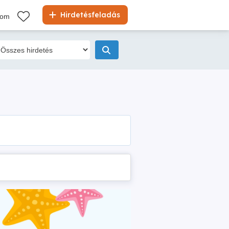
Hirdetésfeladás
kom