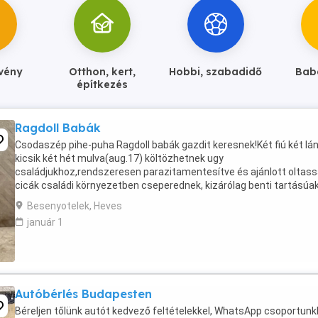
övény
Otthon, kert,
Hobbi, szabadidő
Bab
építkezés
Ragdoll Babák
Csodaszép pihe-puha Ragdoll babák gazdit keresnek!Két fiú két lán
kicsik két hét mulva(aug.17) költözhetnek ugy
családjukhoz,rendszeresen parazitamentesítve és ajánlott oltassa
cicák családi környezetben cseperednek, kizárólag benti tartásúa
új gazdik jelentkezését is ilyen gondoskodás és ...
Besenyotelek, Heves
január 1
Autóbérlés Budapesten
Béreljen tőlünk autót kedvező feltételekkel, WhatsApp csoportun