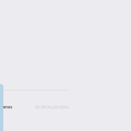
gyenes
26.08.06.c0c206c