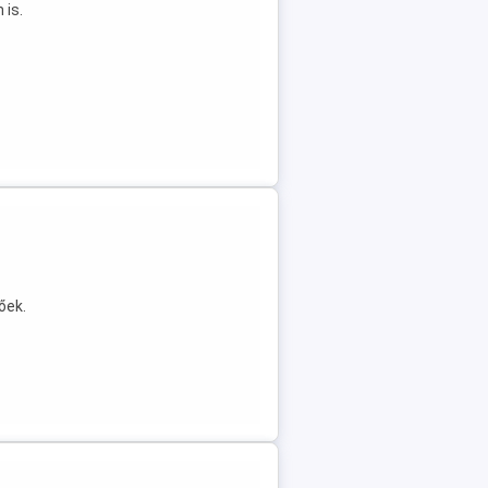
 is.
őek.