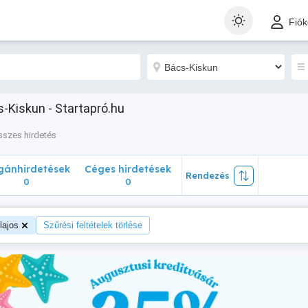
nhirdetések
Céges hirdetések
Rendezés
Fió
0
0
-Kiskun - Startapró.hu
sszes hirdetés
ánhirdetések
Céges hirdetések
Rendezés
0
0
lajos
Szűrési feltételek törlése