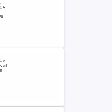
.
. A
70
ők a
yvvel
08