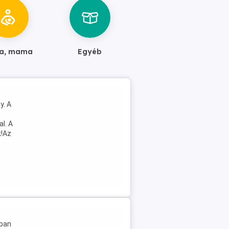
a, mama
Egyéb
y. A
l. A
k!Az
kban