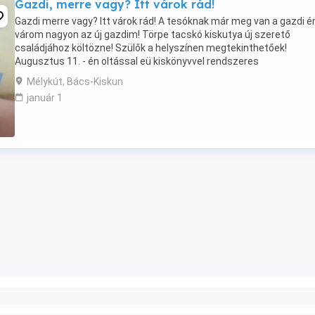
Gazdi, merre vagy? Itt várok rád!
Gazdi merre vagy? Itt várok rád! A tesóknak már meg van a gazdi én
várom nagyon az új gazdim! Törpe tacskó kiskutya új szerető
családjához költözne! Szülők a helyszínen megtekinthetőek!
Augusztus 11. - én oltással eü kiskönyvvel rendszeres
féregtelenítéssel vihető! Hívj bátran a megadott ...
Mélykút, Bács-Kiskun
január 1