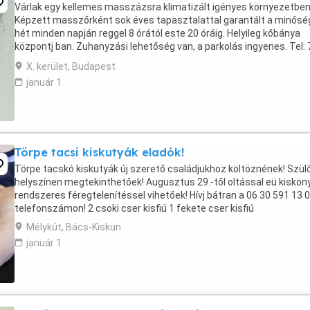
Várlak egy kellemes masszázsra klimatizált igényes környezetben
Képzett masszőrként sok éves tapasztalattal garantált a minőség
hét minden napján reggel 8 órától este 20 óráig. Helyileg kőbánya
központj ban. Zuhanyzási lehetőség van, a parkolás ingyenes. Tel: 
905 74 78 Aki szeretne jönni kérem ...
X. kerület, Budapest
január 1
Törpe tacsi kiskutyák eladók!
Törpe tacskó kiskutyák új szerető családjukhoz költöznének! Szül
helyszínen megtekinthetőek! Augusztus 29.-től oltással eü kiskön
rendszeres féregtelenítéssel vihetőek! Hívj bátran a 06 30 591 13 
telefonszámon! 2 csoki cser kisfiú 1 fekete cser kisfiú
Mélykút, Bács-Kiskun
január 1