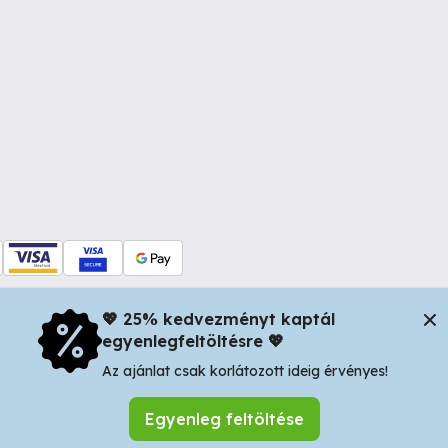
💖 25% kedvezményt kaptál
egyenlegfeltöltésre 💖
dul Dacia nr 34, Oradea 410346, Romania | Tax ID: RO44483373 -
In
Az ajánlat csak korlátozott ideig érvényes!
Egyenleg feltöltése
Keresés mentése