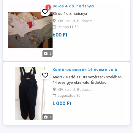
86-os 4 db. harisnya
1
86-os 4 db. harisnya
XIV. kerület, Budapest
tegnap 11:50
600 Ft
1
Kantáros anorák 14 évesre való
Anorák eladó az Örs vezér tér közelében.
14 éves gyerekre való. Érdeklődni:
06306781824 (a lenti telefonszámon csak
XIV. kerület, Budapest
a hirdetés kezelőjét tudja elérni)
augusztus 30
1 000 Ft
1