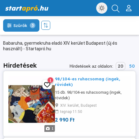
start
apró
.hu
Szűrők
3
Babaruha, gyermekruha eladó XIV. kerület Budapest (új és
használt) - Startapró.hu
Hirdetések
20
50
Hirdetések az oldalon:
98/104-es ruhacsomag (ingek,
1
rövidek)
15 db. 98/104-es ruhacsomag (ingek,
rövidek)
XIV. kerület, Budapest
tegnap 11:50
2 990 Ft
1