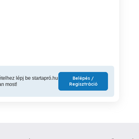
Babaruha csomag +
128 as Helly Hansen
ajándék
ajándék
síoverál 
Insulat
III. kerület
III. kerület
XI
1,000 Ft
1,500 Ft
30
ételhez lépj be startapró.hu
Belépés /
Regisztráció
an most!