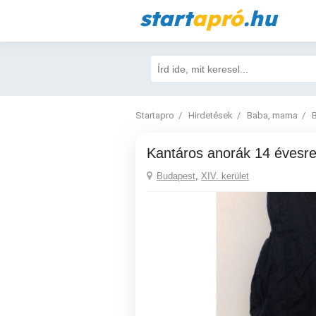
start
apró
.hu
Startapro
Hirdetések
Baba, mama
Kantáros anorák 14 évesre
Budapest
,
XIV. kerület