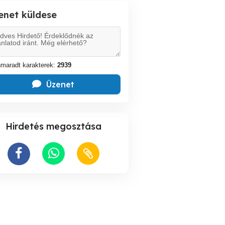
enet küldese
maradt karakterek:
2939
Üzenet
Hirdetés megosztása