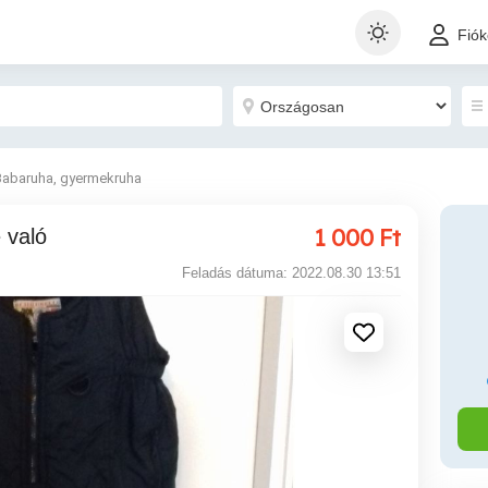
Fió
Babaruha, gyermekruha
1 000
Ft
 való
Feladás dátuma: 2022.08.30 13:51