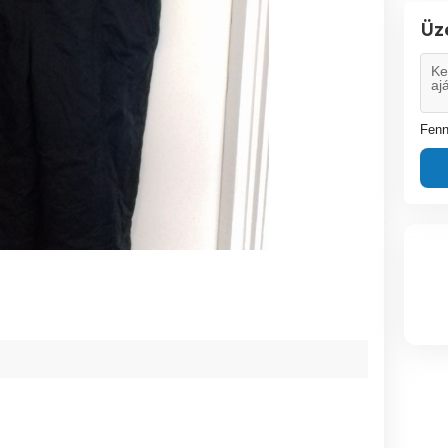
Üz
Fenn