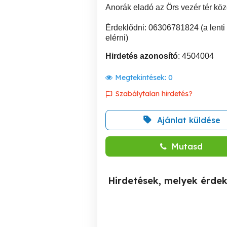
Anorák eladó az Örs vezér tér köz
Érdeklődni: 06306781824 (a lenti 
elérni)
Hirdetés azonosító
: 4504004
Megtekintések:
0
Szabálytalan hirdetés?
Ajánlat küldése
Mutasd
Hirdetések, melyek érde