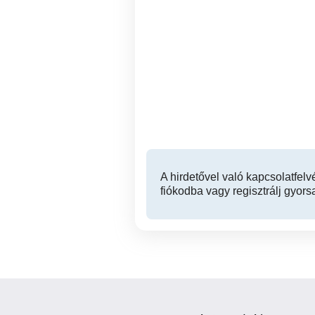
Cojín Maternal les amis
Babaruha 68-as méret +
Azul szoptatós párna
XI. kerület
13,000 Ft
A hirdetővel való kapcsolatfelv
fiókodba vagy regisztrálj gyors