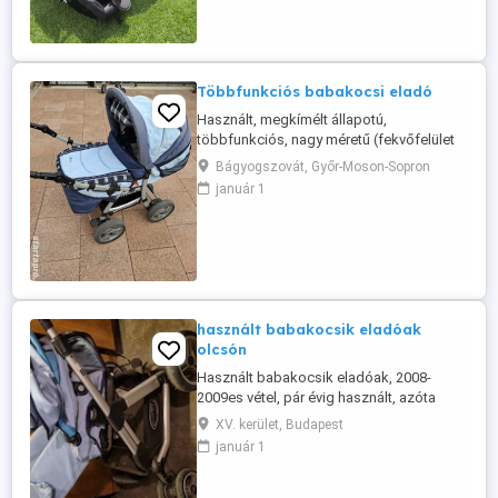
Többfunkciós babakocsi eladó
Használt, megkímélt állapotú,
többfunkciós, nagy méretű (fekvőfelület
98x33 cm) babakocsi eladó, hozzá
Bágyogszovát, Győr-Moson-Sopron
tartozó mózeskosárral és táskával együtt
január 1
Összecsukható, később sportkocsinak is
használható. Használatból eredően némi
esztétikai hiba van rajta, de funkcióját
tekintve tökéletesen működik. Érdeklődni
...
használt babakocsik eladóak
olcsón
Használt babakocsik eladóak, 2008-
2009es vétel, pár évig használt, azóta
csak raktározva. Egy erős tisztítás rájuk
XV. kerület, Budapest
fér, de amúgy működőképesek teljesen,
január 1
több tartozékkal. Irányár 10 000Ft db.
Elhozható időpontegyeztetés után a XV.
kerületből Budapesten. Ugyanitt