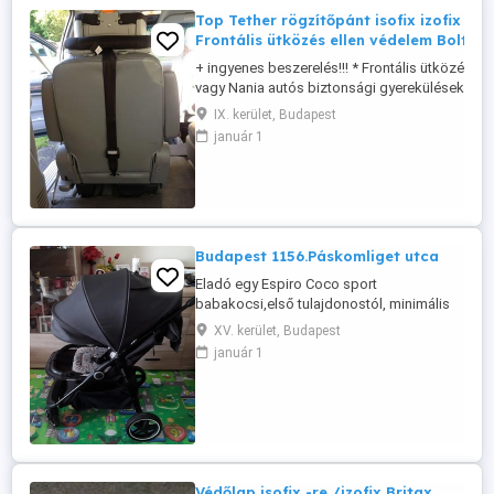
Top Tether rögzítőpánt isofix izofix 3.p
Frontális ütközés ellen védelem BoltiÁr
+ ingyenes beszerelés!!! * Frontális ütközés ell
vagy Nania autós biztonsági gyerekülésekhez 
isofixes gyereküléshez használható! * * Bolti ára
IX. kerület, Budapest
https://www.brendon.hu/britax-romer-top-tethe
január 1
ovcsat-2425601?
gclid=EAIaIQobChMIlv2S2_Dw9QIVDJ53Ch0
* Tulajdonságok * ...
Budapest 1156.Páskomliget utca
Eladó egy Espiro Coco sport
babakocsi,első tulajdonostól, minimális
karcolások.Esővédővel!
XV. kerület, Budapest
január 1
Védőlap isofix -re /izofix Britax