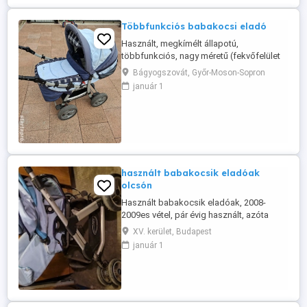
Többfunkciós babakocsi eladó
Használt, megkímélt állapotú,
többfunkciós, nagy méretű (fekvőfelület
98x33 cm) babakocsi eladó, hozzá
Bágyogszovát, Győr-Moson-Sopron
tartozó mózeskosárral és táskával együtt
január 1
Összecsukható, később sportkocsinak is
használható. Használatból eredően némi
esztétikai hiba van rajta, de funkcióját
tekintve tökéletesen működik. Érdeklődni
...
használt babakocsik eladóak
olcsón
Használt babakocsik eladóak, 2008-
2009es vétel, pár évig használt, azóta
csak raktározva. Egy erős tisztítás rájuk
XV. kerület, Budapest
fér, de amúgy működőképesek teljesen,
január 1
több tartozékkal. Irányár 10 000Ft db.
Elhozható időpontegyeztetés után a XV.
kerületből Budapesten. Ugyanitt
etetőszék is elvihető, ahhoz ...