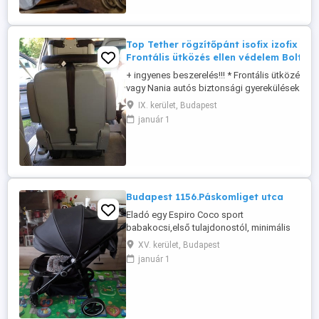
etetőszék is elvihető, ahhoz ...
Top Tether rögzítőpánt isofix izofix 3.p
Frontális ütközés ellen védelem BoltiÁr
+ ingyenes beszerelés!!! * Frontális ütközés ell
vagy Nania autós biztonsági gyerekülésekhez 
isofixes gyereküléshez használható! * * Bolti ára
IX. kerület, Budapest
https://www.brendon.hu/britax-romer-top-tethe
január 1
ovcsat-2425601?
gclid=EAIaIQobChMIlv2S2_Dw9QIVDJ53Ch0
* Tulajdonságok * ...
Budapest 1156.Páskomliget utca
Eladó egy Espiro Coco sport
babakocsi,első tulajdonostól, minimális
karcolások.Esővédővel!
XV. kerület, Budapest
január 1