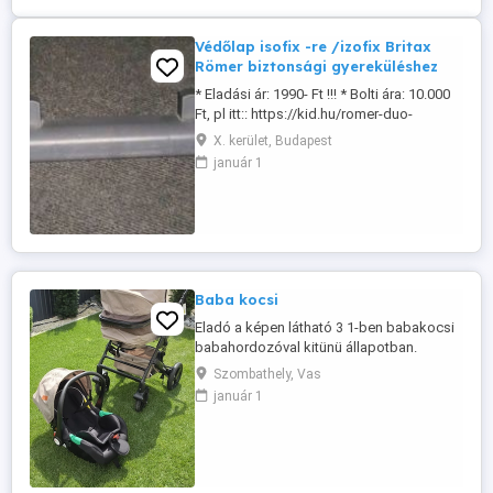
Védőlap isofix -re /izofix Britax
Römer biztonsági gyereküléshez
* Eladási ár: 1990- Ft !!! * Bolti ára: 10.000
Ft, pl itt:: https://kid.hu/romer-duo-
vedolap-isofix-re?site_language= Ha nem
X. kerület, Budapest
isofixesként használjuk a gyerekülést
január 1
akkor lezárhatjuk az izofix csatlakozókat
ezáltal védi az autó bőr-szövet kárpitját. *
* Személyes átvétel előzetes telefonos ...
Baba kocsi
Eladó a képen látható 3 1-ben babakocsi
babahordozóval kitünü állapotban.
Szombathely, Vas
január 1