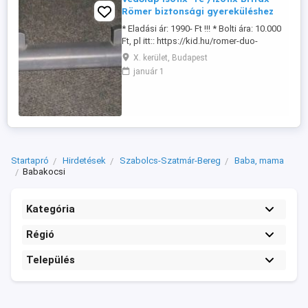
Römer biztonsági gyereküléshez
* Eladási ár: 1990- Ft !!! * Bolti ára: 10.000
Ft, pl itt:: https://kid.hu/romer-duo-
vedolap-isofix-re?site_language= Ha nem
X. kerület, Budapest
isofixesként használjuk a gyerekülést
január 1
akkor lezárhatjuk az izofix csatlakozókat
ezáltal védi az autó bőr-szövet kárpitját. *
* Személyes átvétel előzetes telefonos ...
Startapró
Hirdetések
Szabolcs-Szatmár-Bereg
Baba, mama
Babakocsi
Kategória
Régió
Település