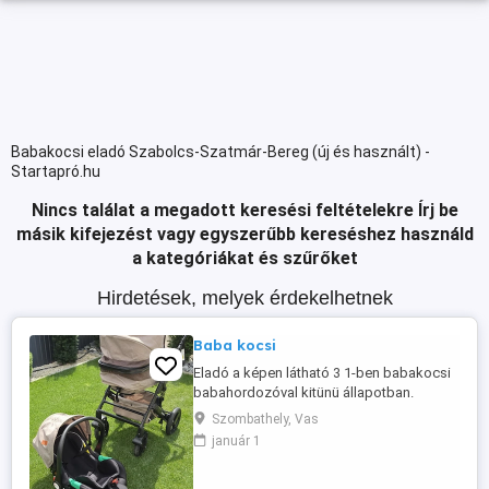
Babakocsi eladó Szabolcs-Szatmár-Bereg (új és használt) -
Startapró.hu
Nincs találat a megadott keresési feltételekre
Írj be
másik kifejezést vagy egyszerűbb kereséshez használd
a kategóriákat és szűrőket
Hirdetések, melyek érdekelhetnek
Baba kocsi
Eladó a képen látható 3 1-ben babakocsi
babahordozóval kitünü állapotban.
Szombathely, Vas
január 1