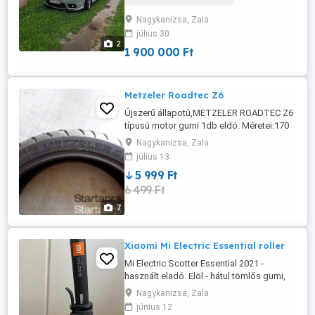
220-6845 Ár 1.9 millió forint.
Nagykanizsa, Zala
július 30
2
1 900 000 Ft
Metzeler Roadtec Z6
Újszerű állapotú,METZELER ROADTEC Z6
típusú motor gumi 1db eldó. Méretei:170
60 ZR17-es. Postázom is. Bármilyen
Nagykanizsa, Zala
ajánlatot meghallgatok.
július 13
5 999 Ft
6 499 Ft
7
Xiaomi Mi Electric Essential roller
Mi Electric Scotter Essential 2021 -
használt eladó. Elöl - hátul tömlős gumi,
fék meghajtás jó, töltő van hozzá,
Nagykanizsa, Zala
akkumulátor kb 80 - 85% - os.-
június 12