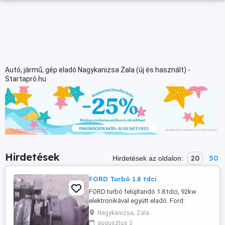
Autó, jármű, gép eladó Nagykanizsa Zala (új és használt) -
Startapró.hu
Hirdetések
20
50
Hirdetések az oldalon:
FORD Turbó 1.8 tdci
FORD turbó felújítandó 1.8 tdci, 92kw
elektronikával együtt eladó. Ford:
fókusz,fuession,c-s max,mondeo, ezekbe
Nagykanizsa, Zala
jó mind ,ha ilyen motor van benne.
augusztus 3