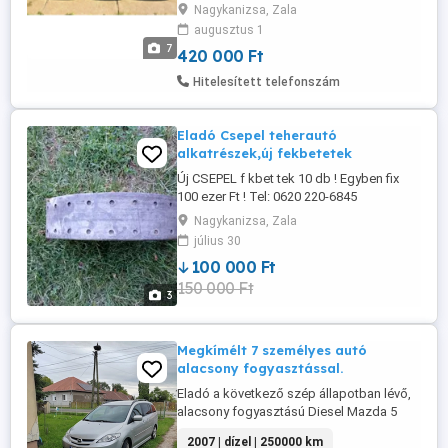
Tehermnetesítő:66,6mm. Ha kell 57,1-es
Nagykanizsa, Zala
tehermentesítőket tudok adni.
augusztus 1
Használhatók:
7
420 000 Ft
Bmw,audi,vw,seat,skoda,mercedes,stb.
Csere nem érdekel!
Hitelesített telefonszám
Eladó Csepel teherautó
alkatrészek,új fekbetetek
Új CSEPEL f kbet tek 10 db ! Egyben fix
100 ezer Ft ! Tel: 0620 220-6845
Nagykanizsa, Zala
július 30
100 000 Ft
150 000 Ft
3
Megkímélt 7 személyes autó
alacsony fogyasztással.
Eladó a következő szép állapotban lévő,
alacsony fogyasztású Diesel Mazda 5
személyautó. Sok extrával. Alku nélkül
2007 | dízel | 250000 km
plusz egy garnitúra téli gumival. Tel 0620