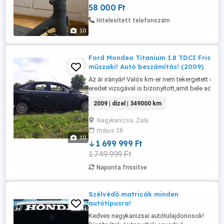
58 000 Ft
Hitelesített telefonszám
10
Ford Mondeo Titanium 1.8 TDCI Friss
műszaki! Autó beszámítás! (2009)
Az ár irányár! Valós km-er nem tekergetett ez
eredet vizsgával is bizonyított,amit bele adok
az árba! 92KW
2009 | dízel | 349000 km
125LE,Törzskönyv,Szervizkönyv,Rendszeresen
szervizelt,Garázsban tartott,friss
Nagykanizsa, Zala
műszaki,kedvező 6L-es fogyasztás.1 év alatt
május 28
950 000ft lett rá költve,nagy szerviz meg
10
volt:Vezérműszíj+készlet,kuplung,aksi ...
1 699 999 Ft
1 749 999 Ft
Naponta frissítve
Szélvédő matricák minden
autótípusra!
Kedves nagykanizsai autótulajdonosok!