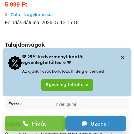
5 999
Ft
Zala
,
Nagykanizsa
Feladás dátuma: 2026.07.13 15:18
Tulajdonságok
💖 25% kedvezményt kaptál
Hirdetés típus
kínál
egyenlegfeltöltésre 💖
Szélesség
170
Az ajánlat csak korlátozott ideig érvényes!
Per
60
Egyenleg feltöltése
R
17
Évszak
nyári gumi
Hívás
Üzenet
Leírás