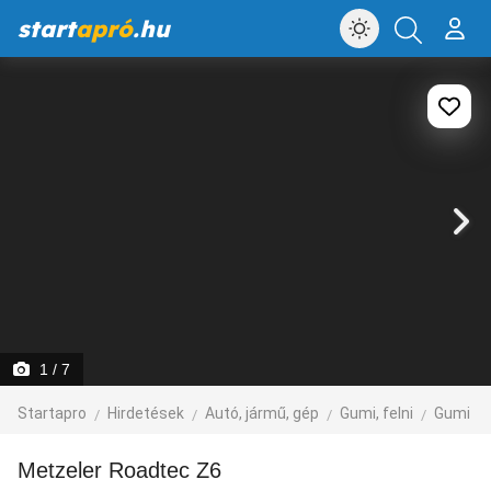
start
apró
.hu
1
/ 7
Startapro
Hirdetések
Autó, jármű, gép
Gumi, felni
Gumi
Metzeler Roadtec Z6