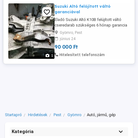
Suzuki Altó felójított váltó
garanciával
Eladó Suzuki Altó K10B felújított váltó
cseredarab szükséges 6 hónap garancia
Gyömro, Pest
június 24
90 000 Ft
Hitelesített telefonszám
1
Startapró
Hirdetések
Pest
Gyömro
Autó, jármű, gép
Kategória