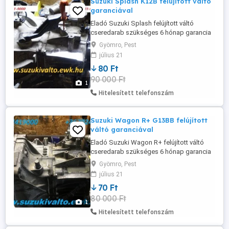
Suzuki Splash K12B felújított váltó
garanciával
Eladó Suzuki Splash felújított váltó
cseredarab szükséges 6 hónap garancia
Gyömro, Pest
július 21
80 Ft
90 000 Ft
1
Hitelesített telefonszám
Suzuki Wagon R+ G13BB felújított
váltó garanciával
Eladó Suzuki Wagon R+ felújított váltó
cseredarab szükséges 6 hónap garancia
Gyömro, Pest
július 21
70 Ft
80 000 Ft
1
Hitelesített telefonszám