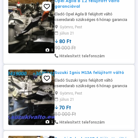
Opel Agila B 1.2 felújított váltó
garanciával
Eladó Opel Agila B felújított váltó
cseredarab szükséges 6 hónap garancia
Gyömro, Pest
július 21
80 Ft
90 000 Ft
1
Hitelesített telefonszám
Suzuki Ignis M13A felújított váltó
Eladó Suzuki Ignis felújított váltó
cseredarab szükséges 6 hónap garancia
Gyömro, Pest
július 21
70 Ft
80 000 Ft
1
Hitelesített telefonszám