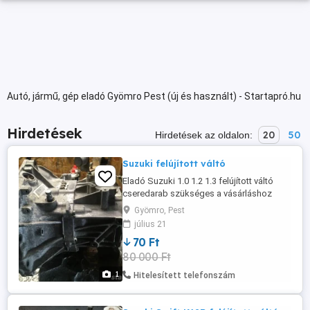
Autó, jármű, gép eladó Gyömro Pest (új és használt) - Startapró.hu
Hirdetések
20
50
Hirdetések az oldalon:
Suzuki felújított váltó
Eladó Suzuki 1.0 1.2 1.3 felújított váltó
cseredarab szükséges a vásárláshoz
Gyömro, Pest
július 21
70 Ft
80 000 Ft
1
Hitelesített telefonszám