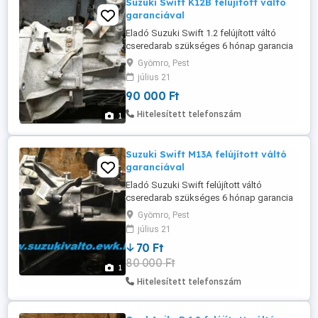
Suzuki Swift K12B felújított váltó
garanciával
Eladó Suzuki Swift 1.2 felújított váltó
cseredarab szükséges 6 hónap garancia
Gyömro, Pest
július 21
90 000 Ft
Hitelesített telefonszám
1
Suzuki Swift M13A felújított váltó
garanciával
Eladó Suzuki Swift felújított váltó
cseredarab szükséges 6 hónap garancia
Gyömro, Pest
július 21
70 Ft
80 000 Ft
1
Hitelesített telefonszám