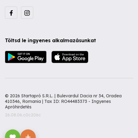
Töltsd le ingyenes alkalmazásunkat
© 2026 Startapró S.R.L. | Bulevardul Dacia nr 34, Oradea
410346, Romania | Tax ID: RO44483373 -
Ingyenes
Apróhirdetés
26.08.06.c0c206c