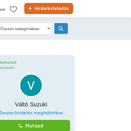
Hirdetésfeladás
kom
itelesített
fonszám
Váltó Suzuki
Összes hirdetés megtekintése
Mutasd