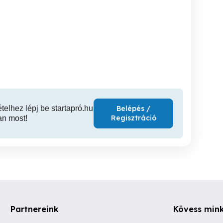
Eladó Renault Master DPF
Eladó Renault Master DPF
0GP18 sebességváltó
katalizátor C635 C 635 11
katalizáto
10 17 82408459
20 10 1
Monor
Bakonysárkány
Bak
180,000 Ft
80,000 Ft
110
ételhez lépj be startapró.hu
Belépés /
Regisztráció
an most!
Partnereink
Kövess min