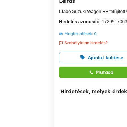
Leírás
Eladó Suzuki Wagon R+ felújított
Hirdetés azonosító
: 172951706
Megtekintések:
0
Szabálytalan hirdetés?
Ajánlat küldése
Mutasd
Hirdetések, melyek érde