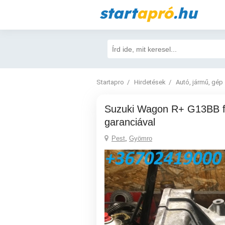
start
apró
.hu
Startapro
Hirdetések
Autó, jármű, gép
Suzuki Wagon R+ G13BB felújított váltó
garanciával
Pest
,
Gyömro