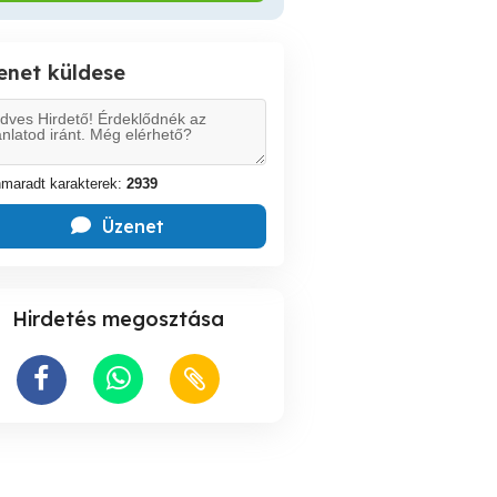
enet küldese
maradt karakterek:
2939
Üzenet
Hirdetés megosztása