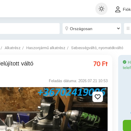
Fió
Alkatrész
Haszonjármű alkatrész
Sebességváltó, nyomatékváltó
70
Ft
H
tele
Feladás dátuma: 2026.07.21 10:53