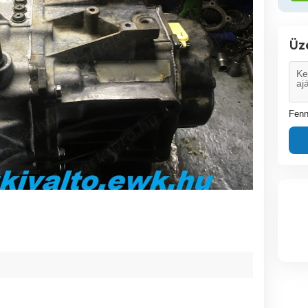
Üz
Fenn