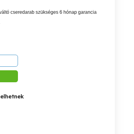
 váltó cseredarab szükséges 6 hónap garancia
3
kelhetnek