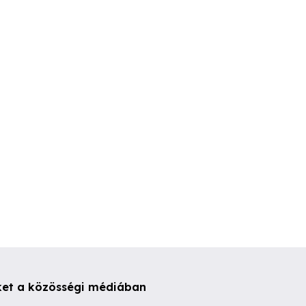
Ford Tranzit 2.2 /
Renault Traffic Master
r Tenneco C634
sebességesváltó eladó
sebességvál
7 824 084 55
onysárkány
Jásztelek
Jásztelek
,000 Ft
350,000 Ft
120,000 Ft
ket a közösségi médiában