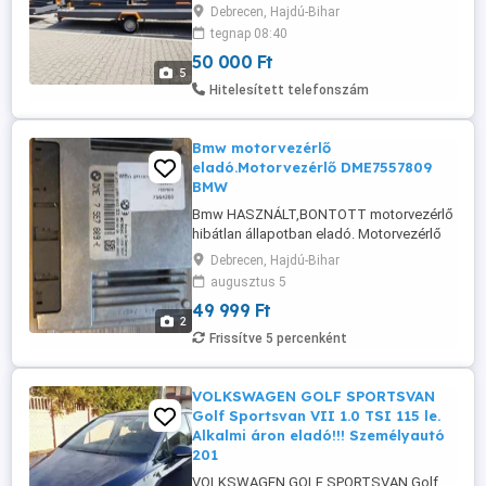
hegesztett, laprugós, magyar gyártmány
Debrecen, Hajdú-Bihar
az erő és tartósság garanciájával! Ne
tegnap 08:40
elégedjen meg a vékony, horganyzott
50 000 Ft
lemezből előre gyártott utánfutókkal,
5
válasszon minőséget és
Hitelesített telefonszám
megbízhatóságot a mi masszív, vas
utánfutóinkkal! Kérhető ...
Bmw motorvezérlő
eladó.Motorvezérlő DME7557809
BMW
Bmw HASZNÁLT,BONTOTT motorvezérlő
hibátlan állapotban eladó. Motorvezérlő
DME7557809 BMW Alkatrész száma DME
Debrecen, Hajdú-Bihar
7 557 809 Műszaki állapot használt SKU
augusztus 5
CA2-DB1811EBY Alkatrész megnevezése
49 999 Ft
Motorvezérlő Egység Garancia 21 nap
2
Márka BMW Modell X3, X5, 1, 3, 5, 6, 7, 8
Frissítve 5 percenként
Alkatrészgyártó Bosch Fontos info A ...
VOLKSWAGEN GOLF SPORTSVAN
Golf Sportsvan VII 1.0 TSI 115 le.
Alkalmi áron eladó!!! Személyautó
201
VOLKSWAGEN GOLF SPORTSVAN Golf