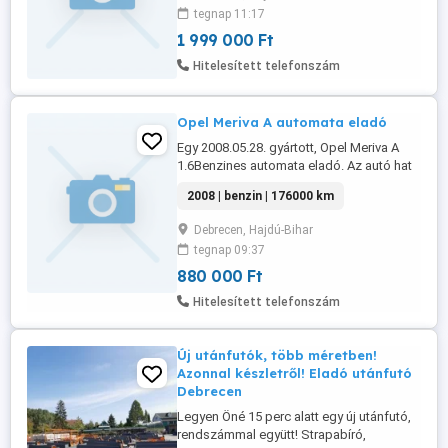
Plató mérete: 295 x 150 cm Össztömeg:
tegnap 11:17
2700 kg - visszaminősíthető Saját súly:
1 999 000 Ft
547 kg Teherbírás: 2.153 kg Ára: bruttó
2.190.000 Ft helyett bruttó 1.999.000 Ft -
Hitelesített telefonszám
AKCIÓ! Forgalomba ...
Opel Meriva A automata eladó
Egy 2008.05.28. gyártott, Opel Meriva A
1.6Benzines automata eladó. Az autó hat
éve lett Németországból behozva. Az
2008 | benzin | 176000 km
autónak van szervizkönyve, Az autó nem
volt karambolos, de a két oldalát
Debrecen, Hajdú-Bihar
meghúzták.A sérülés csak házilag,nem
tegnap 09:37
szekszerúen lett javitva. Frissen
szervizel,műszaki vizsgázott,
880 000 Ft
motorikusan ...
Hitelesített telefonszám
Új utánfutók, több méretben!
Azonnal készletről! Eladó utánfutó
Debrecen
Legyen Öné 15 perc alatt egy új utánfutó,
rendszámmal együtt! Strapabíró,