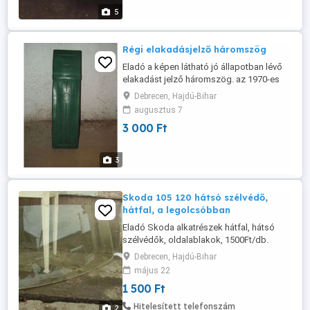
5
Régi elakadásjelző háromszög
Eladó a képen látható jó állapotban lévő
elakadást jelző háromszög. az 1970-es
évekből származik DEGÉP felírattal a
Debrecen, Hajdú-Bihar
dobozán Nélkülözhetetlen tartozéka a
augusztus 7
régi veterán autóknak. Skoda, Lada,
3 000 Ft
Trabant, Wartburg stb. Személyesen
átvehető Debrecenben. Érdeklődni
üzenetben, itt az oldalon. Nem viszem
3
sehova ...
Skoda 105 120 hátsó szélvédő,
hátfal, a legolcsóbban
Eladó Skoda alkatrészek hátfal, hátsó
szélvédők, oldalablakok, 1500Ft/db.
Személyes átvétel Debrecenben.
Debrecen, Hajdú-Bihar
Érdeklődni üzenetben, itt az oldalon. Nem
május 22
viszem sehova a lakcímemen lehet
1 500 Ft
átvenni.
Hitelesített telefonszám
2