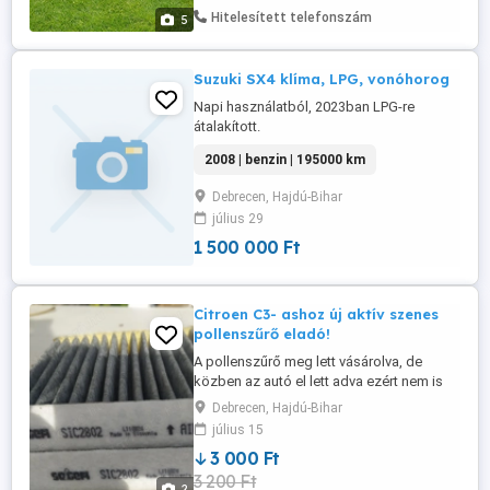
SEBAL süllyeszthető quad- és
Hitelesített telefonszám
5
motorszállító ára: bruttó 1.129.000 Ft
helyett ...
Suzuki SX4 klíma, LPG, vonóhorog
Napi használatból, 2023ban LPG-re
átalakított.
2008 | benzin | 195000 km
Debrecen, Hajdú-Bihar
július 29
1 500 000 Ft
Citroen C3- ashoz új aktív szenes
pollenszűrő eladó!
A pollenszűrő meg lett vásárolva, de
közben az autó el lett adva ezért nem is
volt használva.
Debrecen, Hajdú-Bihar
július 15
3 000 Ft
3 200 Ft
2