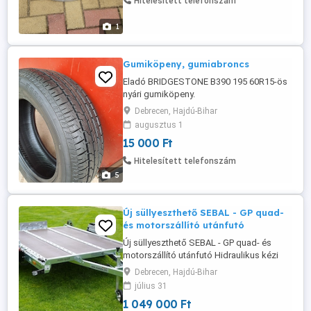
Hitelesített telefonszám
1
Gumiköpeny, gumiabroncs
Eladó BRIDGESTONE B390 195 60R15-ös
nyári gumiköpeny.
Debrecen, Hajdú-Bihar
augusztus 1
15 000 Ft
Hitelesített telefonszám
5
Új süllyeszthető SEBAL - GP quad-
és motorszállító utánfutó
Új süllyeszthető SEBAL - GP quad- és
motorszállító utánfutó Hidraulikus kézi
pumpás utánfutó! Gyártó: Martz Garancia:
Debrecen, Hajdú-Bihar
3 év Plató mérete: 225 x 147 cm -
július 31
süllyeszthető Össztömeg: 750 kg Saját
1 049 000 Ft
tömeg: 245 kg Teherbírás: 505 kg A