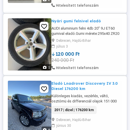
Hitelesített telefonszám
Nyári gumi felnivel eladó
AUDI aluminium felni 4db 20" 9J ET60
gumival eladó.Gumi mérete:295x40 ZR20
110 Y NYÁRI gumi.Profil mélység 4mm
Debrecen, Hajdú-Bihar
Debrecenben átvehető 4db ára 120.000ft.
július 3
Érdeklődni:06 30 644 80 84
120 000 Ft
240 000 Ft
1
Hitelesített telefonszám
Eladó Lnadrover Discovery IV 3.0
Diesel 176200 km
Különleges kiadás, vezérlés, váltó,
osztómü és differenciál olajok 151 000
km-nél cserélve, csak gyári Landrover
2017 | dízel | 176200 km
alkatrészekkel. Harman Kaerdon
hangrendszer, igazi Landrover 4x4 hajtás.
Debrecen, Hajdú-Bihar
Az autó napi használatban van, ezért a Km
június 30
óra állás enyhén növekszik.
6