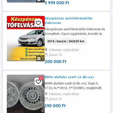
5 999 000 Ft
Készpénzes autófelvásárlás
Debrecen
Készpénzes autófelvásárlás Debrecen és
környékén. Gyors ügyintézés, korrekt ár,
azonnali fizetés. Díjmentes kiszállás, lejárt
2016 | benzin | 342425 km
műszaki sem akadály.
Debrecen, Hajdú-Bihar
június 18
1
200 000 Ft
BMW alufelni szett (4 db-os)
1
BMW alufelni szett (4 db-os), Style 5,
ET23, 8J*18 H2, 5*120 BBS, megkímélt,
kíváló állapotban eladó.
Debrecen, Hajdú-Bihar
június 15
190 000 Ft