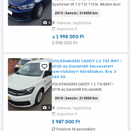
Sportsvan VII 1.0 TSI 115 le. Alkalmi áron
eladó!!! Személyautó 2015 9, Benzin
2015 | benzin | 314000 km
Maximálisan leinformálható, Műszaki
2026 06. hóig. 90%-ban autópályán futott!
6
Debrecen, Hajdú-Bihar
Dinamikus, halk füstmentes motorral!
augusztus 5
Költségmentes szép Állapotú, Kitünő
Műszaki És Esztétikai Állapotú, feszes ...
1 998 000 Ft
2 398 000 Ft
VOLKSWAGEN CADDY 1.2 TSI BMT !
2018-as,Garantált km,vezetett
szervízkönyv! Körablakos. Ára: 3
140 00
VOLKSWAGEN CADDY 1.2 TSI BMT !
2018-as,Garantált km,vezetett
szervízkönyv! Körablakos. Ára: 3 140 000
2018 | benzin | 213000 km
ft+27% áfa: 3 987 800 ft. Multimédia
Navigáció CD-s autórádió Beltér Kétzónás
5
Debrecen, Hajdú-Bihar
digit klíma Ülésfűtés, ülésmagasság
augusztus 5
állítás utasoldali légzsák vezetőoldali
légzsák állítható kormány centrálzár
3 987 000 Ft
fedélzeti ...
Frissítve 30 percenként