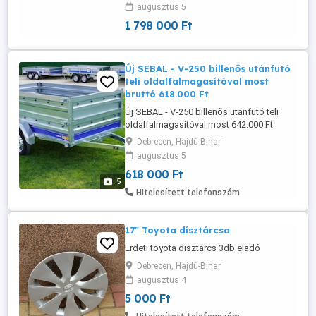
augusztus 5
Kitünő Műszaki És Esztétikai Állapotú,
üvegtető,alukerék,vonóhorog, ...
1 798 000 Ft
Új SEBAL - V-250 billenős utánfutó
teli oldalfalmagasítóval most
bruttó 618.000 Ft
Új SEBAL - V-250 billenős utánfutó teli
oldalfalmagasítóval most 642.000 Ft
helyett bruttó 618.000 Ft Garancia: 3 év
Debrecen, Hajdú-Bihar
KIVITEL: 1 TENGELYES, BILLENŐS
augusztus 5
ÖSSZTÖMEG: 750 KG ÖNSÚLY: 184 KG
618 000 Ft
TEHERBÍRÁS: 566 KG MÉRET: 250 X 135 X
5
37 CM (FÉM OLDALFALAS) NYITHATÓ
Hitelesített telefonszám
HOMLOKFAL ÉS HÁTFAL SEBAL - V-250
utánfutóteli oldalfalmagasítóval: ...
17" Toyota dísztárcsa
Erdeti toyota disztárcs 3db eladó
Debrecen, Hajdú-Bihar
augusztus 4
5 000 Ft