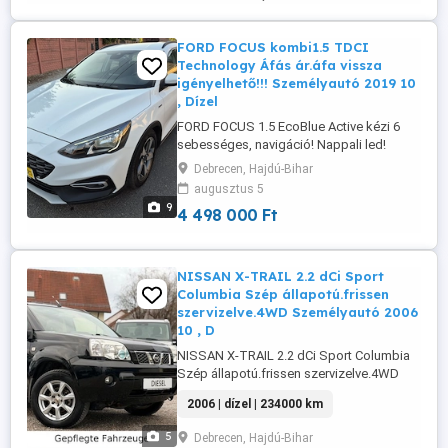
FORD FOCUS kombi1.5 TDCI
Technology Áfás ár.áfa vissza
igényelhető!!! Személyautó 2019 10
, Dízel
FORD FOCUS 1.5 EcoBlue Active kézi 6
sebességes, navigáció! Nappali led!
Kamera! Holtérfigyelő! Távolságtartó
Debrecen, Hajdú-Bihar
Tempomat! 120 le NAVIGÁCIÓ! TELJES
augusztus 5
LED FÉNYSZÓRÓK! TOLATÓKAMERA!
9
4 498 000 Ft
HOLTÉRFIGYELŐ! TÁVOLSÁGTARTÓ
TEMPOMAT! SÁVTARTÓ!
TÁBLAFELISMERŐ! Alvázszám:
WF0PXXGCHPKS83434 VEZETETT
NISSAN X-TRAIL 2.2 dCi Sport
SZERVIZKÖNYVES! Dupla ...
Columbia Szép állapotú.frissen
szervizelve.4WD Személyautó 2006
10 , D
NISSAN X-TRAIL 2.2 dCi Sport Columbia
Szép állapotú.frissen szervizelve.4WD
Személyautó 2006 10 , Dízel Maximálisan
2006 | dízel | 234000 km
leinformálható, magasan felszerelt!
Frissen szervizelt,Vezetett szervízkönyv.
5
Debrecen, Hajdú-Bihar
Dinamikus, halk füstmentes motorral!