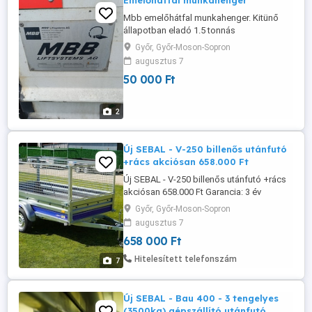
Emelőhátfal munkahenger
Mbb emelőhátfal munkahenger. Kitünő
állapotban eladó 1.5 tonnás
Győr, Győr-Moson-Sopron
augusztus 7
50 000 Ft
2
Új SEBAL - V-250 billenős utánfutó
+rács akciósan 658.000 Ft
Új SEBAL - V-250 billenős utánfutó +rács
akciósan 658.000 Ft Garancia: 3 év
KIVITEL: 1 TENGELYES, BILLENŐS
Győr, Győr-Moson-Sopron
ÖSSZTÖMEG: 750 KG ÖNSÚLY: 184 KG
augusztus 7
TEHERBÍRÁS: 566 KG MÉRET: 250 X 135 X
658 000 Ft
37 CM (FÉM OLDALFALAS) NYITHATÓ
HOMLOKFAL ÉS HÁTFAL Utánfutó ára:
Hitelesített telefonszám
7
493.000 Ft helyett bruttó 469.000 Ft
Orrkerék és bilincs: ...
Új SEBAL - Bau 400 - 3 tengelyes
(3500kg) gépszállító utánfutó