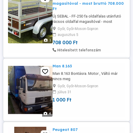
magasítóval - most bruttó 708.000
Ft
Új SEBAL - FF-250 fa oldalfalas utánfutó
rácsos oldalfal magasítóval - most
738.000 Ft helyett bruttó 708.000 Ft Gyártó:
Győr, Győr-Moson-Sopron
Vesta Kivitel: 2 tengelyes utánfutó
augusztus 5
Össztömeg: 750 kg Önsúly: 256 kg
1
708 000 Ft
Teherbírás: 494 kg Méret: 250 x 135 x 37
cm (fa oldalfalas) Nyitható homlokfal és
Hitelesített telefonszám
hátfal Új SEBAL - FF-250 fa ...
Man 8.163
Man 8.163 Bontásra. Motor , Váltó már
nincs meg
Győr, Győr-Moson-Sopron
július 31
1 000 Ft
4
Peugeot 807