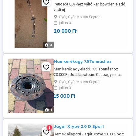
Peugeot 807-hez váltó kar bowden eladó.
vadi új
Győr, Győr-Moson-Sopron
július 31
20 000 Ft
4
Man kerékagy 7.5Tonnáshoz
Man kerék agy eladó. 7.5 Tonnáshoz
20.000Ft Jó állapotban. Csapágy nincs
benne 15.000Ft
Győr, Győr-Moson-Sopron
július 31
15 000 Ft
1
Jagár Xtype 2.0 D Sport
1
Remek állapotú Jagár Xtype 2.0 D Sport