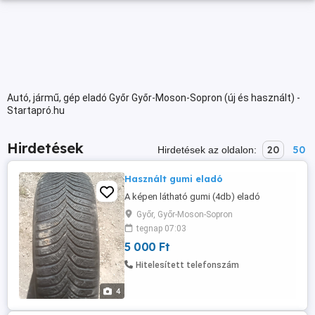
Autó, jármű, gép eladó Győr Győr-Moson-Sopron (új és használt) -
Startapró.hu
Hirdetések
20
50
Hirdetések az oldalon:
Használt gumi eladó
A képen látható gumi (4db) eladó
Győr, Győr-Moson-Sopron
tegnap 07:03
5 000 Ft
Hitelesített telefonszám
4