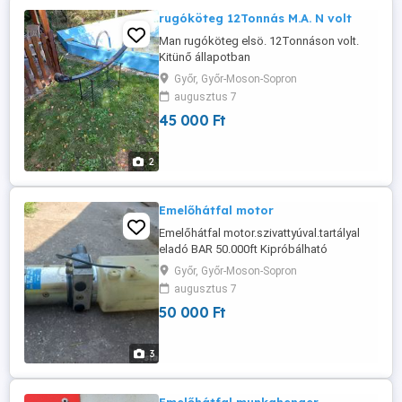
rugóköteg 12Tonnás M.A. N volt
Man rugóköteg elsö. 12Tonnáson volt.
Kitünő állapotban
Győr, Győr-Moson-Sopron
augusztus 7
45 000 Ft
2
Emelőhátfal motor
Emelőhátfal motor.szivattyúval.tartályal
eladó BAR 50.000ft Kipróbálható
Győr, Győr-Moson-Sopron
augusztus 7
50 000 Ft
3