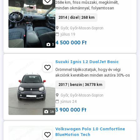
268e km, friss műszaki, megkímélt,
minden okmánnyal, folyamtosan
szervizelt. Győrben eladó!
2014 | dízel | 268 km
Győr, Győr-Moson-Sopron
július 19
4 500 000 Ft
3
Suzuki Ignis 1.2 DualJet Basic
Örömmel tájékoztatjuk, hogy év végi
akciónk keretében minden autóra 30%-os
árengedményt biztosítunk. Az ajánlat
2017 | benzin | 36778 km
kizárólag az év végéig érvényes, így
érdemes mielőbb élni a lehetőséggel.
Győr, Győr-Moson-Sopron
Amennyiben vásárlási szándéka aktuális,
június 24
kérjük, jelezze felénk, és részletes
tájékoztatást adunk a rendelkezésre álló
3 900 000 Ft
16
...
Volkswagen Polo 1.0 Comfortline
BlueMotion Tech