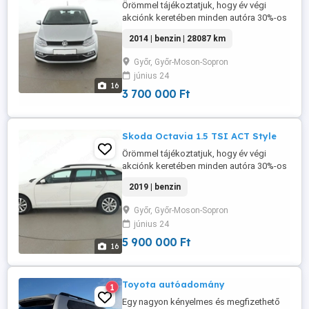
Örömmel tájékoztatjuk, hogy év végi
akciónk keretében minden autóra 30%-os
árengedményt biztosítunk. Az ajánlat
2014 | benzin | 28087 km
kizárólag az év végéig érvényes, így
érdemes mielőbb élni a lehetőséggel.
Győr, Győr-Moson-Sopron
Amennyiben vásárlási szándéka aktuális,
június 24
kérjük, jelezze felénk, és részletes
16
tájékoztatást adunk a rendelkezésre álló
3 700 000 Ft
...
Skoda Octavia 1.5 TSI ACT Style
Örömmel tájékoztatjuk, hogy év végi
akciónk keretében minden autóra 30%-os
árengedményt biztosítunk. Az ajánlat
2019 | benzin
kizárólag az év végéig érvényes, így
érdemes mielőbb élni a lehetőséggel.
Győr, Győr-Moson-Sopron
Amennyiben vásárlási szándéka aktuális,
június 24
kérjük, jelezze felénk, és részletes
tájékoztatást adunk a rendelkezésre álló
5 900 000 Ft
16
...
Toyota autóadomány
1
Egy nagyon kényelmes és megfizethető