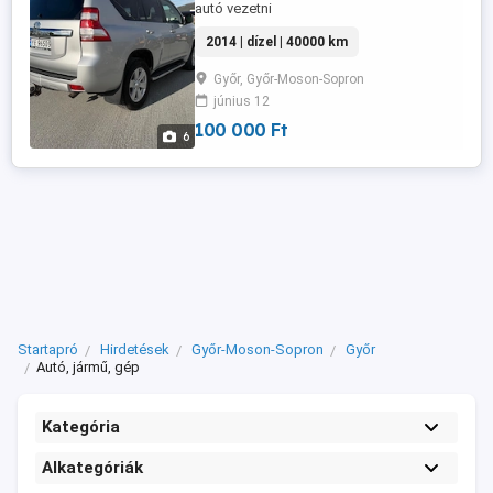
autó vezetni
2014 | dízel | 40000 km
Győr, Győr-Moson-Sopron
június 12
100 000 Ft
6
Startapró
Hirdetések
Győr-Moson-Sopron
Győr
Autó, jármű, gép
Kategória
Alkategóriák