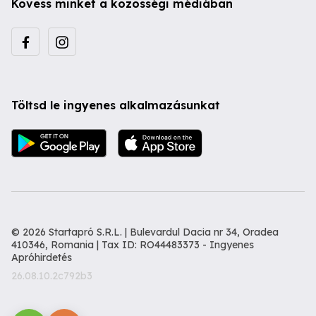
Kövess minket a közösségi médiában
Töltsd le ingyenes alkalmazásunkat
© 2026 Startapró S.R.L. | Bulevardul Dacia nr 34, Oradea
410346, Romania | Tax ID: RO44483373 -
Ingyenes
Apróhirdetés
26.08.10.2c792b3