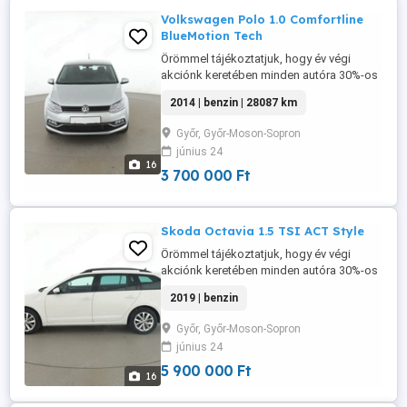
Volkswagen Polo 1.0 Comfortline
BlueMotion Tech
Örömmel tájékoztatjuk, hogy év végi
akciónk keretében minden autóra 30%-os
árengedményt biztosítunk. Az ajánlat
2014 | benzin | 28087 km
kizárólag az év végéig érvényes, így
érdemes mielőbb élni a lehetőséggel.
Győr, Győr-Moson-Sopron
Amennyiben vásárlási szándéka aktuális,
június 24
kérjük, jelezze felénk, és részletes
16
tájékoztatást adunk a rendelkezésre álló
3 700 000 Ft
...
Skoda Octavia 1.5 TSI ACT Style
Örömmel tájékoztatjuk, hogy év végi
akciónk keretében minden autóra 30%-os
árengedményt biztosítunk. Az ajánlat
2019 | benzin
kizárólag az év végéig érvényes, így
érdemes mielőbb élni a lehetőséggel.
Győr, Győr-Moson-Sopron
Amennyiben vásárlási szándéka aktuális,
június 24
kérjük, jelezze felénk, és részletes
tájékoztatást adunk a rendelkezésre álló
5 900 000 Ft
16
...