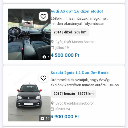
Audi A3 dpf 1.6 dízel eladó!
268e km, friss műszaki, megkímélt,
minden okmánnyal, folyamtosan
szervizelt. Győrben eladó!
2014 | dízel | 268 km
Győr, Győr-Moson-Sopron
július 19
4 500 000 Ft
3
Suzuki Ignis 1.2 DualJet Basic
Örömmel tájékoztatjuk, hogy év végi
akciónk keretében minden autóra 30%-os
árengedményt biztosítunk. Az ajánlat
2017 | benzin | 36778 km
kizárólag az év végéig érvényes, így
érdemes mielőbb élni a lehetőséggel.
Győr, Győr-Moson-Sopron
Amennyiben vásárlási szándéka aktuális,
június 24
kérjük, jelezze felénk, és részletes
tájékoztatást adunk a rendelkezésre álló
3 900 000 Ft
16
...