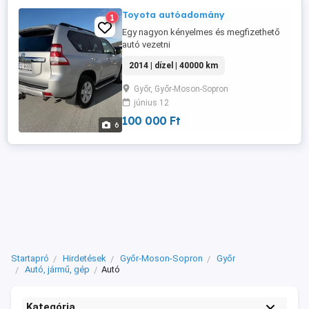
Toyota autóadomány
1
Egy nagyon kényelmes és megfizethető
autó vezetni
2014 | dízel | 40000 km
Győr, Győr-Moson-Sopron
június 12
100 000 Ft
6
Startapró
Hirdetések
Győr-Moson-Sopron
Győr
Autó, jármű, gép
Autó
Kategória