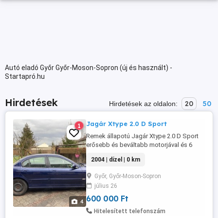
Autó eladó Győr Győr-Moson-Sopron (új és használt) -
Startapró.hu
Hirdetések
20
50
Hirdetések az oldalon:
Jagár Xtype 2.0 D Sport
1
Remek állapotú Jagár Xtype 2.0 D Sport
erősebb és beváltabb motorjával és 6
sebességes manuális váltóval szerelve.
2004 | dízel | 0 km
Gyönyörű kék fényezéssel és fekete bőr
belsővel. rendkívül jól felszerelt: CD
Győr, Győr-Moson-Sopron
lejátszó, Elektromos ablakemelők elöl-
július 26
hátul, Erőátvitel: elsőkerékhajtás,
Fabetétek, Fejtámlák elöl-hátul [4 ...
600 000 Ft
4
Hitelesített telefonszám