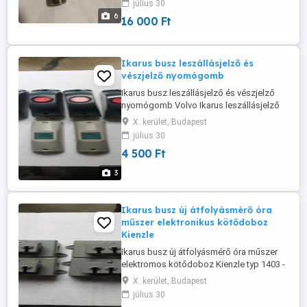
július 30
VDO 340-804-005-002C Adó típusa:
6
16 000 Ft
Induktív - 250Hz Menet: M18 x 1,5
Ellenállás: 1.050 100 Ohm Érzékelő jel: 2
pólusú szigetelt visszatérő Csatlakozó:
Kostal 2 pólusú tű ...
Ikarus busz leszállásjelző és
vészjelző nyomógomb
Ikarus busz leszállásjelző és vészjelző
nyomógomb Volvo Ikarus leszállásjelző
és vészjelző nyomógomb használt több
X. kerület, Budapest
darab Használt állapotú Ikarus busz
július 30
relikviák Ikarus retro Ikarus busz bus 2
4 500 Ft
Ikarus típusokhoz 26 stb. ár db Szállítás
átvétel:személyes BP.ker. vagy MPL posta
3
Ikarus busz új átfolyásmérő óra
műszer elektronikus kötődoboz
Kienzle
Ikarus busz új átfolyásmérő óra műszer
elektromos kötődoboz Kienzle typ 1403 -
hoz Új alkatrész kienzle typ 1403 hoz Új
X. kerület, Budapest
alkatrész több darab Ár db Ikarus busz
július 30
relikviák Ikarus retro Ikarus busz bus 2