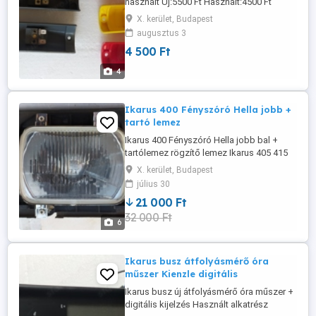
használt Új:5500 Ft Használt:4500 Ft
Szürkék használtak több darab Ikarus
X. kerület, Budapest
busz relikviák Ikarus retro Ikarus busz bus
augusztus 3
2 Ikarus típusokhoz 26 stb. több darab
4 500 Ft
Szállítás átvétel:személyes BP.ker. vagy
MPL posta
4
Ikarus 400 Fényszóró Hella jobb +
tartó lemez
Ikarus 400 Fényszóró Hella jobb bal +
tartólemez rögzítő lemez Ikarus 405 415
435 stb. H4 HC R Made in Germany Ikarus
X. kerület, Budapest
busz relikviák Ikarus retro Ikarus busz bus
július 30
2 Ikarus típusokhoz 26 stb. Szállítás
21 000 Ft
átvétel:személyes BP.ker. vagy MPL posta
32 000 Ft
6
Ikarus busz átfolyásmérő óra
műszer Kienzle digitális
Ikarus busz új átfolyásmérő óra műszer +
digitális kijelzés Használt alkatrész