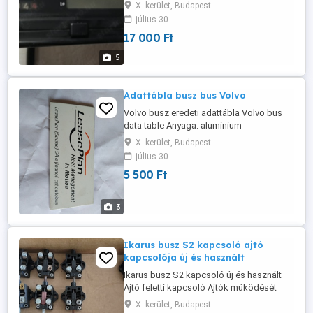
kienzle typ 1403 Ikarus busz relikviák
X. kerület, Budapest
Ikarus retro Ikarus busz bus 2 Ikarus
július 30
típusokhoz 26 stb. Szállítás
17 000 Ft
átvétel:személyes BP.ker. vagy MPL posta
5
Adattábla busz bus Volvo
Volvo busz eredeti adattábla Volvo bus
data table Anyaga: alumínium
Méret:10x4,5 cm
X. kerület, Budapest
július 30
5 500 Ft
3
Ikarus busz S2 kapcsoló ajtó
kapcsolója új és használt
Ikarus busz S2 kapcsoló új és használt
Ajtó feletti kapcsoló Ajtók működését
kontrollálja Több darab. 4000Ft-6000 Ft új
X. kerület, Budapest
és használt A feltüntetett ÁR db. Ikarus