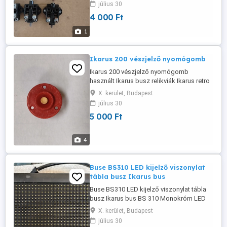
július 30
busz relikviák Ikarus retro Szállítás
4 000 Ft
átvétel:személyes BP.ker. vagy MPL posta
1
Ikarus 200 vészjelző nyomógomb
Ikarus 200 vészjelző nyomógomb
használt Ikarus busz relikviák Ikarus retro
Ikarus busz bus 2 Ikarus típusokhoz 26
X. kerület, Budapest
stb. Szállítás átvétel:személyes BP.ker.
július 30
vagy MPL posta
5 000 Ft
4
Buse BS310 LED kijelző viszonylat
tábla busz Ikarus bus
Buse BS310 LED kijelző viszonylat tábla
busz Ikarus bus BS 310 Monokróm LED
panel szuper fényes LED-technológia
X. kerület, Budapest
Ikarus busz relikviák Ikarus retro Ikarus
július 30
busz bus 2 Ikarus típusokhoz 26 stb.