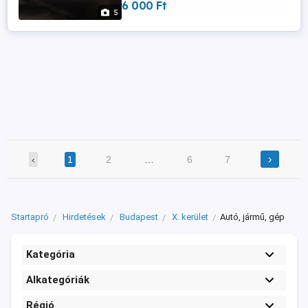
6 000 Ft
Ikarus típusokhoz 26 stb. Szállítás
5
átvétel:személyes BP.ker. vagy MPL posta
›
‹
1
2
…
6
7
Startapró
Hirdetések
Budapest
X. kerület
Autó, jármű, gép
Kategória
Alkategóriák
Régió