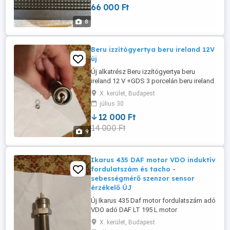
66 000 Ft
Iveco Volvo MERCEDES-BENZ
MERCEDES-BENZ AGCO MAN MAN
8
BorgWarner (BERU) DEUTZ LIEBHERR
Szállítás átvétel:személyes ...
Beru izzítógyertya beru ireland 12V
új
Új alkatrész Beru izzítógyertya beru
ireland 12 V +GDS 3 porcelán beru ireland
0 1 Szállítás:személyes Bp.X k.vagy mpl
X. kerület, Budapest
posta GD Huzalspirállal működő
július 30
izzítógyertya Típusa: Huzalspirálos
12 000 Ft
izzítógyertya Alkalmazása: Többnyire
14 000 Ft
régebbi típusú dízeljárművekben valamint
9
traktorok-ban, vontatókban, építőipari ...
Ikarus 435 DAF motor VDO induktív
fordulatszám és tacho -
sebességmérő szenzor sensor
érzékelő ÚJ
Új Ikarus 435 Daf motor fordulatszám adó
VDO adó DAF LT 195 L motor
fordulatszám adó. DAF motorok
X. kerület, Budapest
fordulatszám adója VDO. Új alkatrész