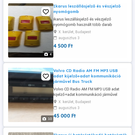
Ikarus leszállásjelző és vészjelző
nyomógomb
ikarus leszállásjelző és vészjelző
nyomógomb használt több darab
Használt állapotú Ikarus busz relikviák
X. kerület, Budapest
Ikarus retro Ikarus busz bus 2 Ikarus
augusztus 3
típusokhoz 26 stb. ár db Szállítás
4 500 Ft
átvétel:személyes BP.ker. vagy MPL posta
4
Volvo CD Radio AM FM MP3 USB
adat kijelző+adat kommunikáció
járművel Bus Truck
Volvo CD Radio AM FM MP3 USB adat
kijelző+adat kommunikáció járművel
Gyors ,lassú és Volcano adat kapcsolat
X. kerület, Budapest
Bus Truck 21889616 21753353 21753315
augusztus 3
Radio 12V CD USB MP3 Volvo Bus Coach
45 000 Ft
Part VOLVO B7, B8, B9, B12 busz
10
TP1933710 Rádió 21889616 21753353
21753315 8501 Radio 12V CD USB MP3
Volvo Bus Coach Part 28032127 ...