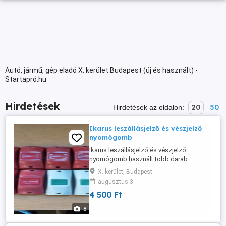
Autó, jármű, gép eladó X. kerület Budapest (új és használt) -
Startapró.hu
Hirdetések
20
50
Hirdetések az oldalon:
Ikarus leszállásjelző és vészjelző
nyomógomb
Ikarus leszállásjelző és vészjelző
nyomógomb használt több darab
Használt állapotú Ikarus busz relikviák
X. kerület, Budapest
Ikarus retro Ikarus busz bus 2 Ikarus
augusztus 3
típusokhoz 26 stb. ár db Szállítás
4 500 Ft
átvétel:személyes BP.ker. vagy MPL posta
8