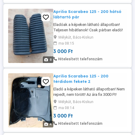
Aprilia Scarabeo 125 - 200 hátsó
lábtartó pár
Eladóak a képeken látható állapotban!
Teljesen hibátlanok! Csak párban eladó!
Az ára fix 3000 Ft pár! Postázás
Mélykút, Bács-Kiskun
megoldható akár utánvétellel is! A
ma 08:15
postaköltség a vevőt terheli! Postai díjak:
3 000 Ft
Utánvétellel házhoz - 3020 Ft Utánvétellel
postán maradóként - 2760 Ft Utánvétellel
Hitelesített telefonszám
8
MPL csomagautomatába - 1985 ...
Aprilia Scarabeo 125 - 200
térdidom fekete 2
Eladó a képeken látható állapotban! Nem
repedt, nem törött! Az ára fix 3000 Ft!
Postázás megoldható akár utánvétellel is!
Mélykút, Bács-Kiskun
A postaköltség a vevőt terheli! Postai
ma 08:14
díjak: Utánvétellel házhoz - 3300 Ft
3 000 Ft
Utánvétellel postán maradóként - 3075 Ft
Előre utalással házhoz - 2750 Ft Előre
Hitelesített telefonszám
4
utalással postán maradóként ...