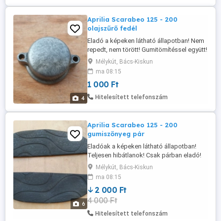
Aprilia Scarabeo 125 - 200
olajszűrő fedél
Eladó a képeken látható állapotban! Nem
repedt, nem törött! Gumitömítéssel együtt!
Rotax blokkhoz! Az ára fix 1000 Ft!
Mélykút, Bács-Kiskun
Postázás megoldható akár utánvétellel is!
ma 08:15
A postaköltség a vevőt terheli! Postai
1 000 Ft
díjak: Utánvétellel házhoz - 3020 Ft
Utánvétellel postán maradóként - 2760 Ft
Hitelesített telefonszám
4
Utánvétellel MPL csomagautomatába ...
Aprilia Scarabeo 125 - 200
gumiszőnyeg pár
Eladóak a képeken látható állapotban!
Teljesen hibátlanok! Csak párban eladó!
Az ára fix 2000 Ft pár! Postázás
Mélykút, Bács-Kiskun
megoldható akár utánvétellel is! A
ma 08:15
postaköltség a vevőt terheli! Postai díjak:
2 000 Ft
Utánvétellel házhoz - 3020 Ft Utánvétellel
4 000 Ft
postán maradóként - 2760 Ft Utánvétellel
6
MPL csomagautomatába - 1985 ...
Hitelesített telefonszám