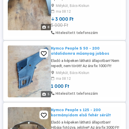
Postázás megoldható akár utánvétellel is!
Mélykút, Bács-Kiskun
A postaköltség a vevőt terheli! Postai
ma 08:12
díjak: Utánvétellel házhoz - 3020 Ft
3 000 Ft
Utánvétellel postán maradóként - 2760 Ft
5 000 Ft
Előre utalással házhoz - 2470 Ft Előre
8
utalással postán maradóként ...
Hitelesített telefonszám
Kymco People S 50 - 200
oldalidomra műanyag jobbos
Eladó a képeken látható állapotban! Nem
repedt, nem törött! Az ára fix 1000 Ft!
Postázás megoldható akár utánvétellel is!
Mélykút, Bács-Kiskun
A postaköltség a vevőt terheli! Postai
ma 08:12
díjak: Utánvétellel házhoz - 3020 Ft
1 000 Ft
Utánvétellel postán maradóként - 2760 Ft
Utánvétellel MPL csomagautomatába -
Hitelesített telefonszám
5
1985 Ft Előre utalással ...
Kymco People s 125 - 200
kormányidom első fehér sérült
Eladó a képeken látható állapotban!
Hibája fotózva, jelölve!! Az ára fix 3000 Ft!