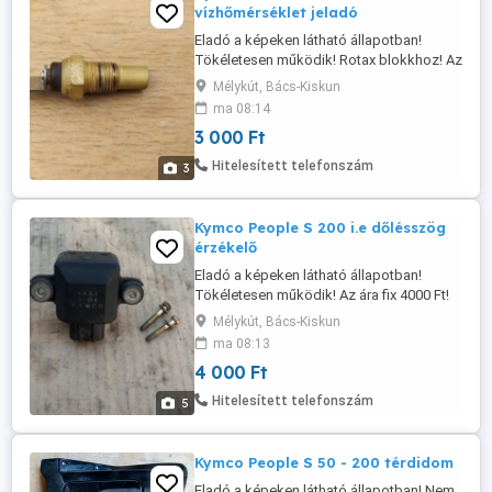
vízhőmérséklet jeladó
Eladó a képeken látható állapotban!
Tökéletesen működik! Rotax blokkhoz! Az
ára fix 3000 Ft! Postázás megoldható akár
Mélykút, Bács-Kiskun
utánvétellel is! A postaköltség a vevőt
ma 08:14
terheli! Postai díjak: Utánvétellel házhoz -
3 000 Ft
3020 Ft Utánvétellel postán maradóként -
2760 Ft Utánvétellel MPL
Hitelesített telefonszám
3
csomagautomatába - 1985 Ft Előre ...
Kymco People S 200 i.e dőlésszög
érzékelő
Eladó a képeken látható állapotban!
Tökéletesen működik! Az ára fix 4000 Ft!
Postázás megoldható akár utánvétellel is!
Mélykút, Bács-Kiskun
A postaköltség a vevőt terheli! Postai
ma 08:13
díjak: Utánvétellel házhoz - 3020 Ft
4 000 Ft
Utánvétellel postán maradóként - 2760 Ft
Utánvétellel MPL csomagautomatába -
Hitelesített telefonszám
5
1985 Ft Előre utalással házhoz ...
Kymco People S 50 - 200 térdidom
Eladó a képeken látható állapotban! Nem