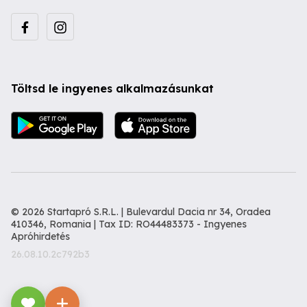
Töltsd le ingyenes alkalmazásunkat
© 2026 Startapró S.R.L. | Bulevardul Dacia nr 34, Oradea
410346, Romania | Tax ID: RO44483373 -
Ingyenes
Apróhirdetés
26.08.10.2c792b3