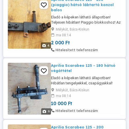
(piaggio) hátsó lábtartó konzol
balos
Eladó a képeken látható állapotban!
Teljesen hibátlan! Piaggio blokkoshoz! Az
ára fix 2000 Ft Postázás megoldható akár
Mélykút, Bács-Kiskun
utánvétellel is! A postaköltség a vevőt
ma 08:14
terheli! Postai díjak: Utánvétellel házhoz -
2 000 Ft
3020 Ft Utánvétellel postán maradóként -
4
2760 Ft Utánvétellel MPL
Hitelesített telefonszám
csomagautomatába - 1985 Ft Előre ...
Aprilia Scarabeo 125 - 180 hátsó
végáttétel
Eladó a képeken látható állapotban!
Hibátlan tengelyekkel, csapágyakkal!
Csavarokkal együtt! Rotax blokkhoz! Az
Mélykút, Bács-Kiskun
ára fix 10.000 Ft! Postázás megoldható
ma 08:14
akár utánvétellel is! A postaköltség a
10 000 Ft
vevőt terheli! Postai díjak: Utánvétellel
házhoz - 3300 Ft Utánvétellel postán
Hitelesített telefonszám
9
maradóként - 3075 Ft Utánvétellel ...
Aprilia Scarabeo 125 - 200