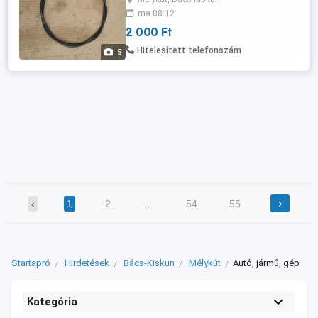
A postaköltség a vevőt terheli! Postai
ma 08:12
díjak: Utánvétellel házhoz - 3020 Ft
2 000 Ft
Utánvétellel postán maradóként - 2760 Ft
Utánvétellel MPL csomagautomatába -
Hitelesített telefonszám
5
1985 Ft Előre utalással házhoz ...
›
‹
1
2
…
54
55
Startapró
Hirdetések
Bács-Kiskun
Mélykút
Autó, jármű, gép
Kategória