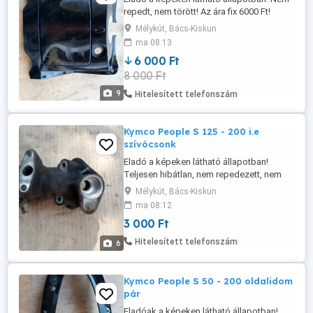
repedt, nem törött! Az ára fix 6000 Ft!
Postázás megoldható akár utánvétellel is!
Mélykút, Bács-Kiskun
A postaköltség a vevőt terheli! Postai
ma 08:13
díjak: Utánvétellel házhoz - 3300 Ft
6 000 Ft
Utánvétellel postán maradóként - 3075 Ft
8 000 Ft
Előre utalással házhoz - 2750 Ft Előre
utalással postán maradóként ...
9
Hitelesített telefonszám
Kymco People S 125 - 200 i.e
szívócsonk
Eladó a képeken látható állapotban!
Teljesen hibátlan, nem repedezett, nem
lyukas! Az ára fix 3000 Ft! Postázás
Mélykút, Bács-Kiskun
megoldható akár utánvétellel is! A
ma 08:12
postaköltség a vevőt terheli! Postai díjak:
3 000 Ft
Utánvétellel házhoz - 3020 Ft Utánvétellel
postán maradóként - 2760 Ft Utánvétellel
Hitelesített telefonszám
6
MPL csomagautomatába - 1985 ...
Kymco People S 50 - 200 oldalidom
pár
Eladóak a képeken látható állapotban!