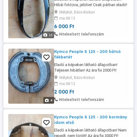
Hibái fotózva, jelölve! Csak párban eladó!
Az ára fix 6000 Ft pár! Postázni nem
Mélykút, Bács-Kiskun
tudom, csak személyesen vehető át!
ma 08:12
6 000 Ft
Hitelesített telefonszám
11
Kymco People S 125 - 200 hátsó
fékbetét
Eladó a képeken látható állapotban!
Teljesen hibátlan! Az ára fix 2000 Ft!
Postázás megoldható akár utánvétellel is!
Mélykút, Bács-Kiskun
A postaköltség a vevőt terheli! Postai
ma 08:12
díjak: Utánvétellel házhoz - 3020 Ft
2 000 Ft
Utánvétellel postán maradóként - 2760 Ft
Utánvétellel MPL csomagautomatába -
Hitelesített telefonszám
4
1985 Ft Előre utalással házhoz ...
Kymco People S 125 - 200 kormány
idom első
Eladó a képeken látható állapotban! Nem
repedt, nem törött! Az ára fix 3000 Ft!