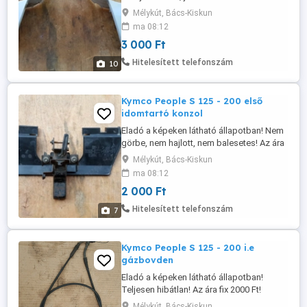
Postázás megoldható akár utánvétellel is!
Mélykút, Bács-Kiskun
A postaköltség a vevőt terheli! Postai
ma 08:12
díjak: Utánvétellel házhoz - 3020 Ft
3 000 Ft
Utánvétellel postán maradóként - 2760 Ft
Előre utalással házhoz - 2470 Ft Előre
Hitelesített telefonszám
10
utalással postán maradóként ...
Kymco People S 125 - 200 első
idomtartó konzol
Eladó a képeken látható állapotban! Nem
görbe, nem hajlott, nem balesetes! Az ára
fix 2000 Ft! Postázás megoldható akár
Mélykút, Bács-Kiskun
utánvétellel is! A postaköltség a vevőt
ma 08:12
terheli! Postai díjak: Utánvétellel házhoz -
2 000 Ft
3020 Ft Utánvétellel postán maradóként -
2760 Ft Előre utalással házhoz - 2470 Ft
Hitelesített telefonszám
7
Előre utalással ...
Kymco People S 125 - 200 i.e
gázbovden
Eladó a képeken látható állapotban!
Teljesen hibátlan! Az ára fix 2000 Ft!
Postázás megoldható akár utánvétellel is!
Mélykút, Bács-Kiskun