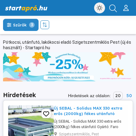
start
apró
.hu
Szűrők
3
Pótkocsi, utánfutó, lakókocsi eladó Szigetszentmiklós Pest (új és
használt) - Startapró.hu
Hirdetések
20
50
Hirdetések az oldalon:
Új SEBAL - Solidus MAX 330 extra
erős (2000kg) fékes utánfutó
Új SEBAL - Solidus MAX 330 extra erős
(2000kg) fékes utánfutó Gyártó: Faro
(Lengyelország) Garancia: 3 év Plató
Szigetszentmiklós, Pest