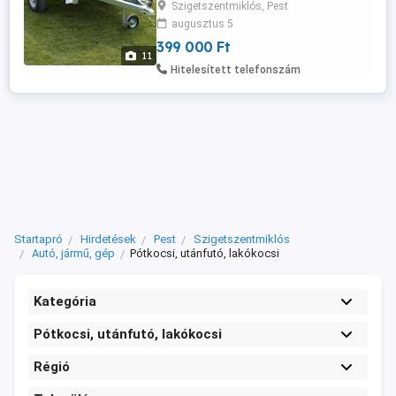
helyezve és 4 év műszaki vizsgával most
Szigetszentmiklós, Pest
akciósan bruttó 427.900 Ft helyett bruttó
augusztus 5
399.000 Ft Gyártó: Martz (lengyel) Gyári
399 000 Ft
garancia: 36 hónap Fék: nincs Plató belső
11
mérete: 201 x 106 x 30 cm Önsúly: 115 kg
Hitelesített telefonszám
Össztömeg: 750 kg Teherbírás: ...
Startapró
Hirdetések
Pest
Szigetszentmiklós
Autó, jármű, gép
Pótkocsi, utánfutó, lakókocsi
Kategória
Pótkocsi, utánfutó, lakókocsi
Régió