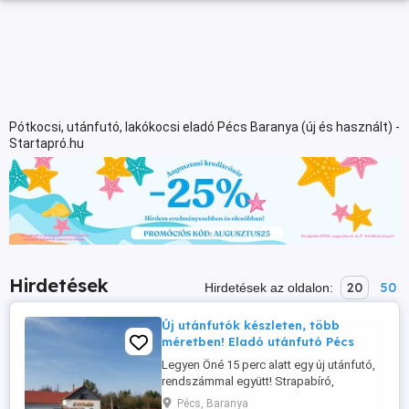
Pótkocsi, utánfutó, lakókocsi eladó Pécs Baranya (új és használt) -
Startapró.hu
Hirdetések
20
50
Hirdetések az oldalon:
Új utánfutók készleten, több
méretben! Eladó utánfutó Pécs
Legyen Öné 15 perc alatt egy új utánfutó,
rendszámmal együtt! Strapabíró,
hegesztett, laprugós, magyar gyártmány
Pécs, Baranya