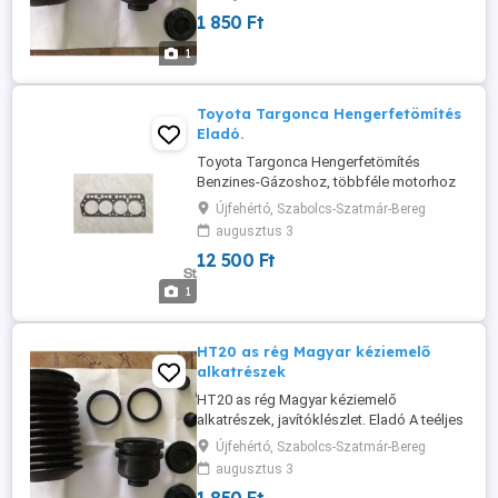
stb. A teljes javítólészlet, amiben a
1 850 Ft
gumitömítések vannak: 9500 Ft Bruttó.
1
Toyota Targonca Hengerfetömítés
Eladó.
Toyota Targonca Hengerfetömítés
Benzines-Gázoshoz, többféle motorhoz
is rendelhető.
Újfehértó, Szabolcs-Szatmár-Bereg
augusztus 3
12 500 Ft
1
HT20 as rég Magyar kéziemelő
alkatrészek
HT20 as rég Magyar kéziemelő
alkatrészek, javítóklészlet. Eladó A teéljes
javítókészlet, amiben a gumitömítések
Újfehértó, Szabolcs-Szatmár-Bereg
vannak: 9500 Ft Bruttó.
augusztus 3