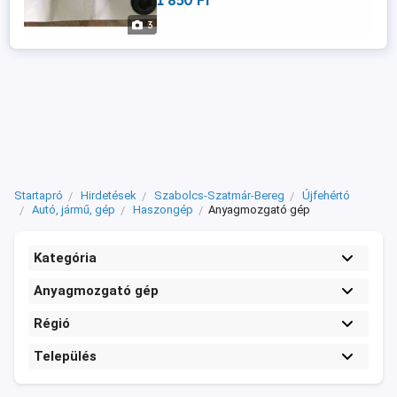
1 850 Ft
3
Startapró
Hirdetések
Szabolcs-Szatmár-Bereg
Újfehértó
Autó, jármű, gép
Haszongép
Anyagmozgató gép
Kategória
Anyagmozgató gép
Régió
Település