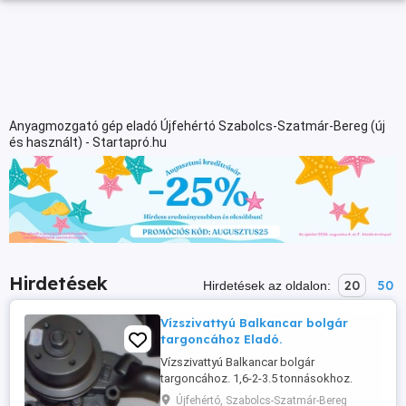
Anyagmozgató gép eladó Újfehértó Szabolcs-Szatmár-Bereg (új
és használt) - Startapró.hu
Hirdetések
20
50
Hirdetések az oldalon:
Vízszivattyú Balkancar bolgár
targoncához Eladó.
Vízszivattyú Balkancar bolgár
targoncához. 1,6-2-3.5 tonnásokhoz.
Három-négyhengereshez is rendelhető.
Újfehértó, Szabolcs-Szatmár-Bereg