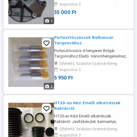
augusztus 3
35 000 Ft
1
Porlasztócsúcsok Balkancar
Targoncához.
Porlasztócsúcs 4 hengeres Bolgár
Targoncához Eladó. Háromhengereshez,
egyéb Perkins motorokhoz is rendelhető.
Újfehértó, Szabolcs-Szatmár-Bereg
augusztus 3
5 950 Ft
1
HT20-as Kézi Emelő alkatrészek
Raktárról.
HT20-as Kézi Emelő alkatrészek
Raktárról. Javítókészlet, karmantyú,
tengelyek, váz-elemek, csavarok,
Újfehértó, Szabolcs-Szatmár-Bereg
perselyek, himba, tolórúd, állítócsavarok,
augusztus 3