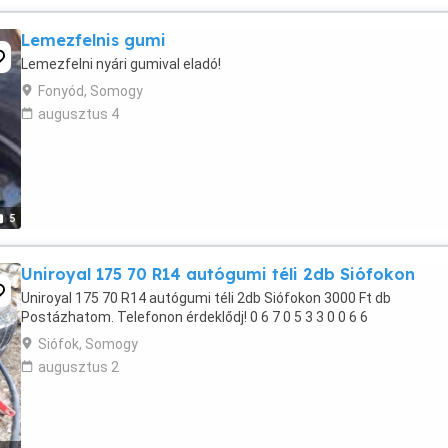
Lemezfelnis gumi
Lemezfelni nyári gumival eladó!
Fonyód, Somogy
augusztus 4
5
Uniroyal 175 70 R14 autógumi téli 2db Siófokon
Uniroyal 175 70 R14 autógumi téli 2db Siófokon 3000 Ft db
Postázhatom. Telefonon érdeklődj! 0 6 7 0 5 3 3 0 0 6 6
Siófok, Somogy
augusztus 2