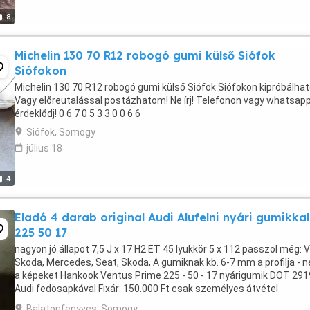
8
Michelin 130 70 R12 robogó gumi külső Siófok
Siófokon
Michelin 130 70 R12 robogó gumi külső Siófok Siófokon kipróbálhat
Vagy előreutalással postázhatom! Ne írj! Telefonon vagy whatsap
érdeklődj! 0 6 7 0 5 3 3 0 0 6 6
Siófok, Somogy
július 18
4
Eladó 4 darab original Audi Alufelni nyári gumikkal
225 50 17
nagyon jó állapot 7,5 J x 17 H2 ET 45 lyukkör 5 x 112 passzol még: 
Skoda, Mercedes, Seat, Skoda, A gumiknak kb. 6-7 mm a profilja - 
a képeket Hankook Ventus Prime 225 - 50 - 17 nyárigumik DOT 291
Audi fedösapkával Fixár: 150.000 Ft csak személyes átvétel
lehetséges!
Balatonfenyves, Somogy