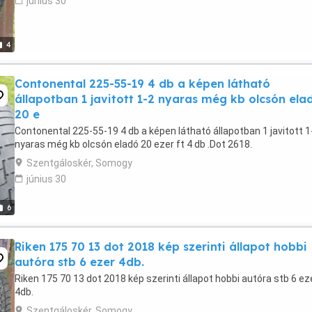
június 30
4
Contonental 225-55-19 4 db a képen látható
állapotban 1 javitott 1-2 nyaras még kb olcsón ela
20 e
Contonental 225-55-19 4 db a képen látható állapotban 1 javitott 1
nyaras még kb olcsón eladó 20 ezer ft 4 db .Dot 2618.
Szentgáloskér, Somogy
június 30
6
Riken 175 70 13 dot 2018 kép szerinti állapot hobbi
autóra stb 6 ezer 4db.
Riken 175 70 13 dot 2018 kép szerinti állapot hobbi autóra stb 6 ez
4db.
Szentgáloskér, Somogy