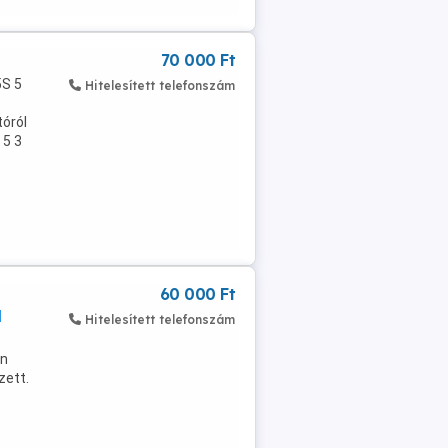
70 000 Ft
5S 5
Hitelesített telefonszám
tóról
 5 3
60 000 Ft
d
Hitelesített telefonszám
on
zett.