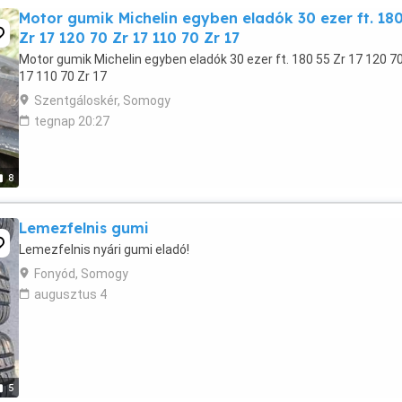
Motor gumik Michelin egyben eladók 30 ezer ft. 180
Zr 17 120 70 Zr 17 110 70 Zr 17
Motor gumik Michelin egyben eladók 30 ezer ft. 180 55 Zr 17 120 70
17 110 70 Zr 17
Szentgáloskér, Somogy
tegnap 20:27
8
Lemezfelnis gumi
Lemezfelnis nyári gumi eladó!
Fonyód, Somogy
augusztus 4
5