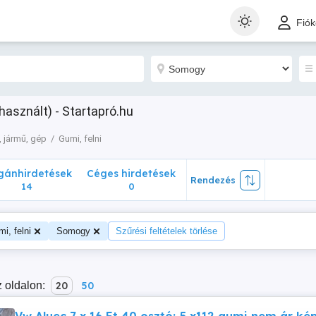
nhirdetések
Céges hirdetések
Rendezés
Fió
14
0
használt) - Startapró.hu
, jármű, gép
Gumi, felni
ánhirdetések
Céges hirdetések
Rendezés
14
0
i, felni
Somogy
Szűrési feltételek törlése
 oldalon:
20
50