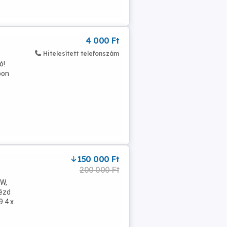
4 000 Ft
Hitelesített telefonszám
ó!
pon
150 000 Ft
200 000 Ft
VW,
nézd
9 4 x