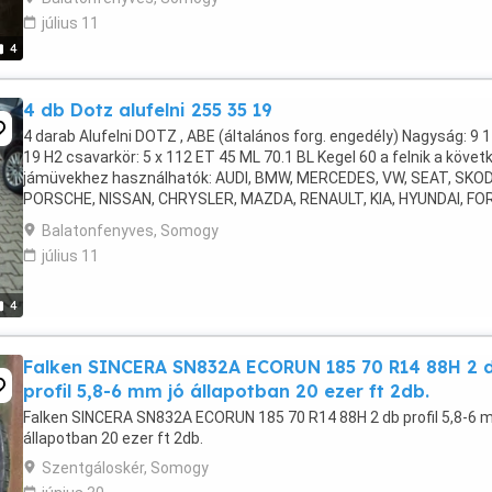
július 11
4
4 db Dotz alufelni 255 35 19
4 darab Alufelni DOTZ , ABE (általános forg. engedély) Nagyság: 9 1
19 H2 csavarkör: 5 x 112 ET 45 ML 70.1 BL Kegel 60 a felnik a követ
jámüvekhez használhatók: AUDI, BMW, MERCEDES, VW, SEAT, SKOD
PORSCHE, NISSAN, CHRYSLER, MAZDA, RENAULT, KIA, HYUNDAI, FOR
gumik: GRIPMAX SURE GRIP PRO ...
Balatonfenyves, Somogy
július 11
4
Falken SINCERA SN832A ECORUN 185 70 R14 88H 2 
profil 5,8-6 mm jó állapotban 20 ezer ft 2db.
Falken SINCERA SN832A ECORUN 185 70 R14 88H 2 db profil 5,8-6 
állapotban 20 ezer ft 2db.
Szentgáloskér, Somogy