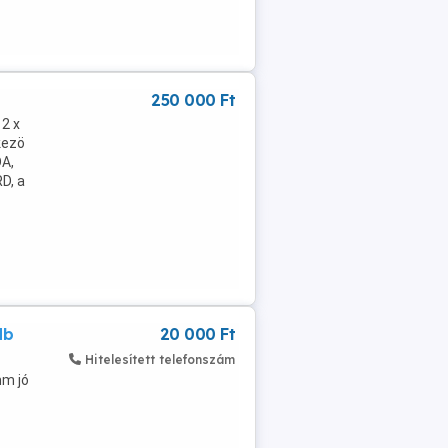
250 000 Ft
 2 x
kezö
A,
D, a
db
20 000 Ft
Hitelesített telefonszám
mm jó