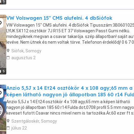
5
VW Volswagen 15" CMS alufelni. 4 dbSiófok
VW Volswagen 15" CMS alufelni. 4 dbSiófok Tipusszám:3B060102
LYUK 5X112 osztókör 7J R15 ET 37 Volswagen Passt Gumi nélkü.
mindegyiknek megvan a csavar takarója. szép állapotban! saját au
levéve. Nem ütnek és nem voltak törve. Telefonon érdeklődj! 0 6 7 0
3 0 0 6 6
Siófok, Somogy
augusztus 2
5
Anzio 5,5J x 14 Et24 osztókör 4 x 108 agy;65 mm a
képen látható nagyon jó állapotban 185 60 r14 Ful
Anzio 5,5J x 14 Et24 osztókör 4 x 108 agy;65 mm a képen látható
nagyon jó állapotban 185 60 r14 Fulda dot;0708 profil 5.5 mm nagy
keveset futott.Csavar nincs mivel nem is tartozéka.Ár;60 ezer ft s
Szentgáloskér, Somogy
július 22