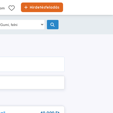
Hirdetésfeladás
kom