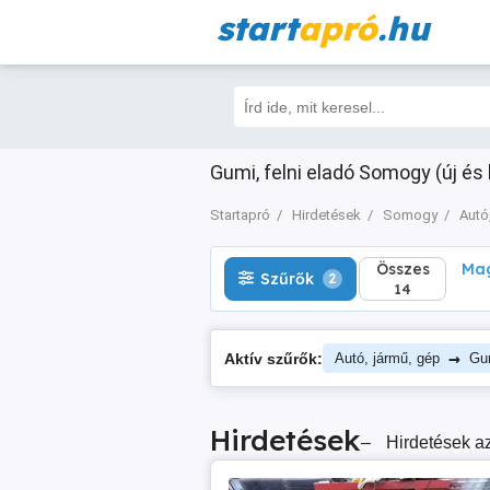
start
apró
.hu
Összes
Magá
Szűrők
2
14
Gumi, felni eladó Somogy (új és 
Startapró
Hirdetések
Somogy
Autó
Összes
Mag
Szűrők
2
14
→
Aktív szűrők:
Autó, jármű, gép
Gum
Hirdetések
–
Hirdetések az