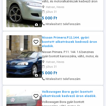
váltó, és motoralkatrészek kedvező áron
eladók.
Hatvan, Heves
július 31
5 000 Ft
Hitelesített telefonszám
1
Nissan Primera.P.11.144. gyári
bontott alkatrészek kedvező áron
eladók.
Nissan Primera. P.11. 144. 1.6.benzines
gyári bontott karosszéria, váltó, motor, és
motoralkatrészek kedvező áron eladók.
Hatvan, Heves
július 31
5 000 Ft
1
Hitelesített telefonszám
Volkswagen Bora gyári bontott
alkatrészek kedvező áron eladók.
Volkswagen Bora gyári bontott