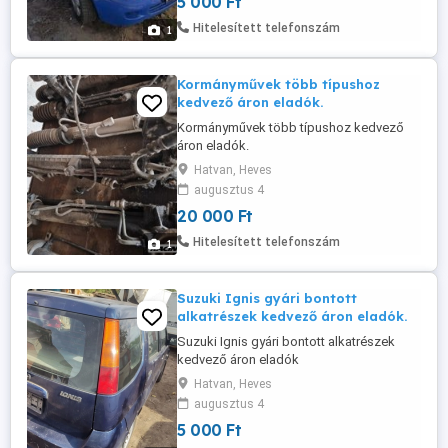
5 000 Ft
Hitelesített telefonszám
1
Kormányművek több típushoz
kedvező áron eladók.
Kormányművek több típushoz kedvező
áron eladók.
Hatvan, Heves
augusztus 4
20 000 Ft
Hitelesített telefonszám
1
Suzuki Ignis gyári bontott
alkatrészek kedvező áron eladók.
Suzuki Ignis gyári bontott alkatrészek
kedvező áron eladók
Hatvan, Heves
augusztus 4
5 000 Ft