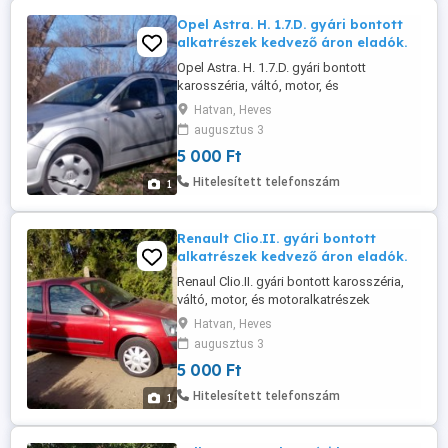
Opel Astra. H. 1.7.D. gyári bontott
alkatrészek kedvező áron eladók.
Opel Astra. H. 1.7.D. gyári bontott
karosszéria, váltó, motor, és
motoralkatrészek kedvező áron eladók.
Hatvan, Heves
augusztus 3
5 000 Ft
Hitelesített telefonszám
1
Renault Clio.II. gyári bontott
alkatrészek kedvező áron eladók.
Renaul Clio.II. gyári bontott karosszéria,
váltó, motor, és motoralkatrészek
kedvező áron eladók.
Hatvan, Heves
augusztus 3
5 000 Ft
Hitelesített telefonszám
1