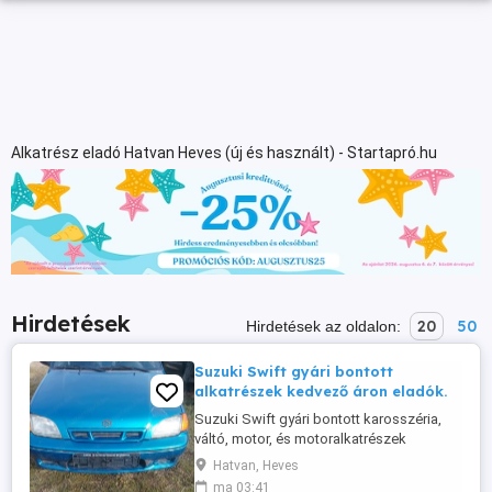
Alkatrész eladó Hatvan Heves (új és használt) - Startapró.hu
Hirdetések
20
50
Hirdetések az oldalon:
Suzuki Swift gyári bontott
alkatrészek kedvező áron eladók.
Suzuki Swift gyári bontott karosszéria,
váltó, motor, és motoralkatrészek
kedvező áron eladók.
Hatvan, Heves
ma 03:41