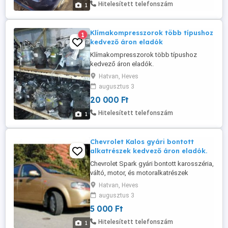
Hitelesített telefonszám
1
Klímakompresszorok több típushoz
1
kedvező áron eladók
Klímakompresszorok több típushoz
kedvező áron eladók.
Hatvan, Heves
augusztus 3
20 000 Ft
Hitelesített telefonszám
1
Chevrolet Kalos gyári bontott
alkatrészek kedvező áron eladók.
Chevrolet Spark gyári bontott karosszéria,
váltó, motor, és motoralkatrészek
kedvező áron eladók.
Hatvan, Heves
augusztus 3
5 000 Ft
Hitelesített telefonszám
1