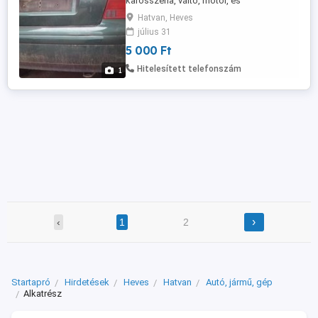
karosszéria, váltó, motor, és
motoralkatrészek kedvező áron eladók.
Hatvan, Heves
július 31
5 000 Ft
Hitelesített telefonszám
1
›
‹
1
2
Startapró
Hirdetések
Heves
Hatvan
Autó, jármű, gép
Alkatrész