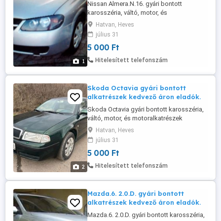
Nissan Almera.N.16. gyári bontott
karosszéria, váltó, motor, és
motoralkatrészek kedvező áron eladók.
Hatvan, Heves
július 31
5 000 Ft
Hitelesített telefonszám
1
Skoda Octavia gyári bontott
alkatrészek kedvező áron eladók.
Skoda Octavia gyári bontott karosszéria,
váltó, motor, és motoralkatrészek
kedvező áron eladók.
Hatvan, Heves
július 31
5 000 Ft
Hitelesített telefonszám
2
Mazda.6. 2.0.D. gyári bontott
alkatrészek kedvező áron eladók.
Mazda.6. 2.0.D. gyári bontott karosszéria,