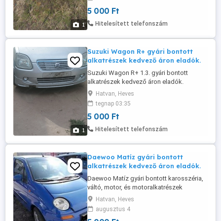
5 000 Ft
Hitelesített telefonszám
1
Suzuki Wagon R+ gyári bontott
alkatrészek kedvező áron eladók.
Suzuki Wagon R+ 1.3. gyári bontott
alkatrészek kedvező áron eladók.
Hatvan, Heves
tegnap 03:35
5 000 Ft
Hitelesített telefonszám
1
Daewoo Matíz gyári bontott
alkatrészek kedvező áron eladók.
Daewoo Matíz gyári bontott karosszéria,
váltó, motor, és motoralkatrészek
kedvező áron eladók.
Hatvan, Heves
augusztus 4