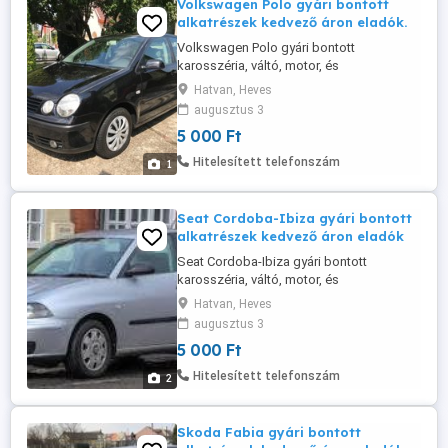
Volkswagen Polo gyári bontott
alkatrészek kedvező áron eladók.
Volkswagen Polo gyári bontott
karosszéria, váltó, motor, és
motoralkatrészek kedvező áron eladók.
Hatvan, Heves
augusztus 3
5 000 Ft
Hitelesített telefonszám
1
Seat Cordoba-Ibiza gyári bontott
alkatrészek kedvező áron eladók
Seat Cordoba-Ibiza gyári bontott
karosszéria, váltó, motor, és
motoralkatrészek kedvező áron eladók.
Hatvan, Heves
augusztus 3
5 000 Ft
Hitelesített telefonszám
2
Skoda Fabia gyári bontott