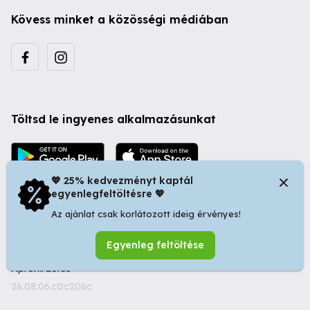
Kövess minket a közösségi médiában
Töltsd le ingyenes alkalmazásunkat
💖 25% kedvezményt kaptál
egyenlegfeltöltésre 💖
Az ajánlat csak korlátozott ideig érvényes!
© 2026 Startapró S.R.L. | Bulevardul Dacia nr 34, Oradea
Egyenleg feltöltése
410346, Romania | Tax ID: RO44483373 -
Ingyenes
Apróhirdetés
26.08.06.c0c206c